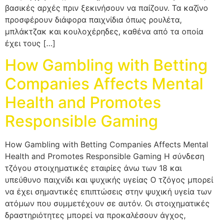
βασικές αρχές πριν ξεκινήσουν να παίζουν. Τα καζίνο
προσφέρουν διάφορα παιχνίδια όπως ρουλέτα,
μπλάκτζακ και κουλοχέρηδες, καθένα από τα οποία
έχει τους […]
How Gambling with Betting
Companies Affects Mental
Health and Promotes
Responsible Gaming
How Gambling with Betting Companies Affects Mental
Health and Promotes Responsible Gaming Η σύνδεση
τζόγου στοιχηματικές εταιρίες άνω των 18 και
υπεύθυνο παιχνίδι και ψυχικής υγείας Ο τζόγος μπορεί
να έχει σημαντικές επιπτώσεις στην ψυχική υγεία των
ατόμων που συμμετέχουν σε αυτόν. Οι στοιχηματικές
δραστηριότητες μπορεί να προκαλέσουν άγχος,