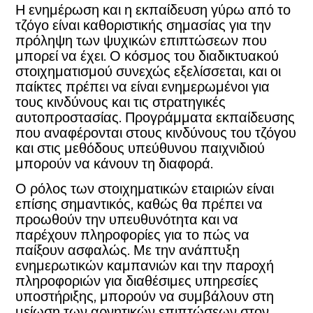
Η ενημέρωση και η εκπαίδευση γύρω από το
τζόγο είναι καθοριστικής σημασίας για την
πρόληψη των ψυχικών επιπτώσεων που
μπορεί να έχει. Ο κόσμος του διαδικτυακού
στοιχηματισμού συνεχώς εξελίσσεται, και οι
παίκτες πρέπει να είναι ενημερωμένοι για
τους κινδύνους και τις στρατηγικές
αυτοπροστασίας. Προγράμματα εκπαίδευσης
που αναφέρονται στους κινδύνους του τζόγου
και στις μεθόδους υπεύθυνου παιχνιδιού
μπορούν να κάνουν τη διαφορά.
Ο ρόλος των στοιχηματικών εταιριών είναι
επίσης σημαντικός, καθώς θα πρέπει να
προωθούν την υπευθυνότητα και να
παρέχουν πληροφορίες για το πώς να
παίξουν ασφαλώς. Με την ανάπτυξη
ενημερωτικών καμπανιών και την παροχή
πληροφοριών για διαθέσιμες υπηρεσίες
υποστήριξης, μπορούν να συμβάλουν στη
μείωση των αρνητικών επιπτώσεων στον