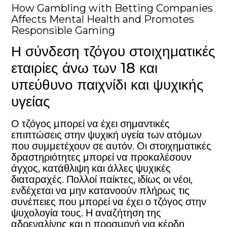
How Gambling with Betting Companies
Affects Mental Health and Promotes
Responsible Gaming
Η σύνδεση τζόγου στοιχηματικές
εταιρίες άνω των 18 και
υπεύθυνο παιχνίδι και ψυχικής
υγείας
Ο τζόγος μπορεί να έχει σημαντικές
επιπτώσεις στην ψυχική υγεία των ατόμων
που συμμετέχουν σε αυτόν. Οι στοιχηματικές
δραστηριότητες μπορεί να προκαλέσουν
άγχος, κατάθλιψη και άλλες ψυχικές
διαταραχές. Πολλοί παίκτες, ιδίως οι νέοι,
ενδέχεται να μην κατανοούν πλήρως τις
συνέπειες που μπορεί να έχει ο τζόγος στην
ψυχολογία τους. Η αναζήτηση της
αδρεναλίνης και η προσμονή για κέρδη