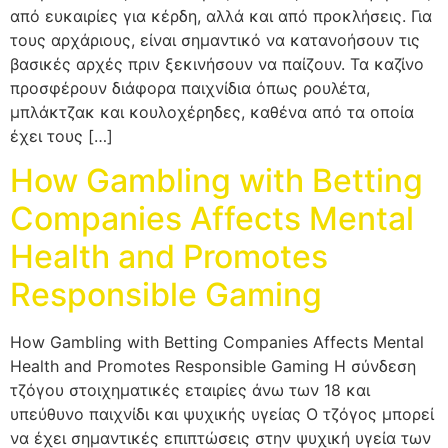
από ευκαιρίες για κέρδη, αλλά και από προκλήσεις. Για
τους αρχάριους, είναι σημαντικό να κατανοήσουν τις
βασικές αρχές πριν ξεκινήσουν να παίζουν. Τα καζίνο
προσφέρουν διάφορα παιχνίδια όπως ρουλέτα,
μπλάκτζακ και κουλοχέρηδες, καθένα από τα οποία
έχει τους […]
How Gambling with Betting
Companies Affects Mental
Health and Promotes
Responsible Gaming
How Gambling with Betting Companies Affects Mental
Health and Promotes Responsible Gaming Η σύνδεση
τζόγου στοιχηματικές εταιρίες άνω των 18 και
υπεύθυνο παιχνίδι και ψυχικής υγείας Ο τζόγος μπορεί
να έχει σημαντικές επιπτώσεις στην ψυχική υγεία των