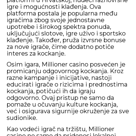
igre i mogućnosti klađenja. Ova
platforma postala je popularna među
igračima zbog svoje jednostavne
upotrebe i širokog spektra ponuda,
uključujući slotove, igre uživo i sportsko
klađenje. Također, pruža izvrsne bonuse
za nove igrače, čime dodatno potiče
interes za kockanje.
Osim igara, Millioner casino posvećen je
promicanju odgovornog kockanja. Kroz
razne kampanje i inicijative, nastoji
educirati igrače o rizicima i prednostima
kockanja, potičući ih da igraju
odgovorno. Ovaj pristup ne samo da
pomaže u očuvanju kulture kockanja,
već i osigurava sigurnije okruženje za sve
sudionike.
Kao vodeći igrač na tržištu, Millioner
casino ne samo da pridonosi lokalnoj