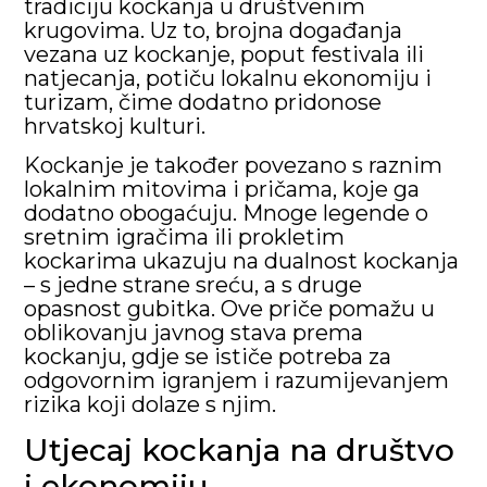
tradiciju kockanja u društvenim
krugovima. Uz to, brojna događanja
vezana uz kockanje, poput festivala ili
natjecanja, potiču lokalnu ekonomiju i
turizam, čime dodatno pridonose
hrvatskoj kulturi.
Kockanje je također povezano s raznim
lokalnim mitovima i pričama, koje ga
dodatno obogaćuju. Mnoge legende o
sretnim igračima ili prokletim
kockarima ukazuju na dualnost kockanja
– s jedne strane sreću, a s druge
opasnost gubitka. Ove priče pomažu u
oblikovanju javnog stava prema
kockanju, gdje se ističe potreba za
odgovornim igranjem i razumijevanjem
rizika koji dolaze s njim.
Utjecaj kockanja na društvo
i ekonomiju