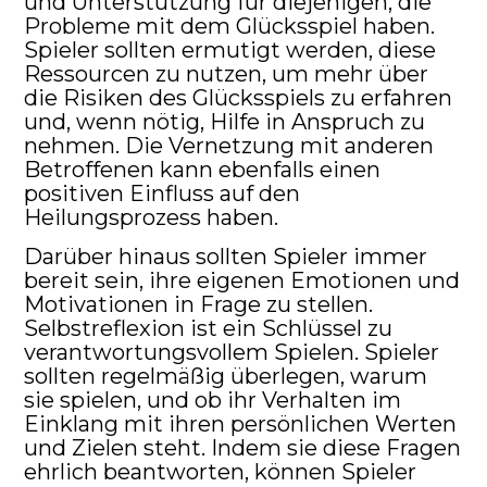
und Unterstützung für diejenigen, die
Probleme mit dem Glücksspiel haben.
Spieler sollten ermutigt werden, diese
Ressourcen zu nutzen, um mehr über
die Risiken des Glücksspiels zu erfahren
und, wenn nötig, Hilfe in Anspruch zu
nehmen. Die Vernetzung mit anderen
Betroffenen kann ebenfalls einen
positiven Einfluss auf den
Heilungsprozess haben.
Darüber hinaus sollten Spieler immer
bereit sein, ihre eigenen Emotionen und
Motivationen in Frage zu stellen.
Selbstreflexion ist ein Schlüssel zu
verantwortungsvollem Spielen. Spieler
sollten regelmäßig überlegen, warum
sie spielen, und ob ihr Verhalten im
Einklang mit ihren persönlichen Werten
und Zielen steht. Indem sie diese Fragen
ehrlich beantworten, können Spieler