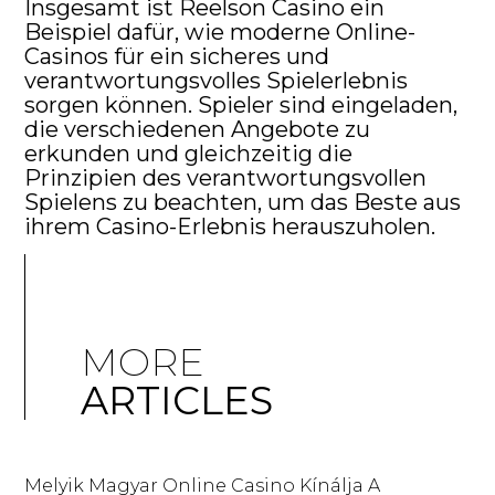
Insgesamt ist Reelson Casino ein
Beispiel dafür, wie moderne Online-
Casinos für ein sicheres und
verantwortungsvolles Spielerlebnis
sorgen können. Spieler sind eingeladen,
die verschiedenen Angebote zu
erkunden und gleichzeitig die
Prinzipien des verantwortungsvollen
Spielens zu beachten, um das Beste aus
ihrem Casino-Erlebnis herauszuholen.
MORE
ARTICLES
Melyik Magyar Online Casino Kínálja A