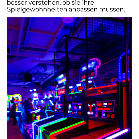
besser verstehen, ob sie ihre
Spielgewohnheiten anpassen müssen.