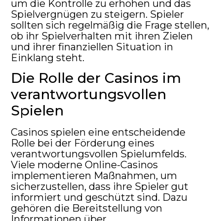
um die Kontrolle zu erhöhen und das
Spielvergnügen zu steigern. Spieler
sollten sich regelmäßig die Frage stellen,
ob ihr Spielverhalten mit ihren Zielen
und ihrer finanziellen Situation in
Einklang steht.
Die Rolle der Casinos im
verantwortungsvollen
Spielen
Casinos spielen eine entscheidende
Rolle bei der Förderung eines
verantwortungsvollen Spielumfelds.
Viele moderne Online-Casinos
implementieren Maßnahmen, um
sicherzustellen, dass ihre Spieler gut
informiert und geschützt sind. Dazu
gehören die Bereitstellung von
Informationen über