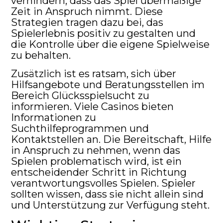
verhindern, dass das Spiel übermäßige
Zeit in Anspruch nimmt. Diese
Strategien tragen dazu bei, das
Spielerlebnis positiv zu gestalten und
die Kontrolle über die eigene Spielweise
zu behalten.
Zusätzlich ist es ratsam, sich über
Hilfsangebote und Beratungsstellen im
Bereich Glücksspielsucht zu
informieren. Viele Casinos bieten
Informationen zu
Suchthilfeprogrammen und
Kontaktstellen an. Die Bereitschaft, Hilfe
in Anspruch zu nehmen, wenn das
Spielen problematisch wird, ist ein
entscheidender Schritt in Richtung
verantwortungsvolles Spielen. Spieler
sollten wissen, dass sie nicht allein sind
und Unterstützung zur Verfügung steht.