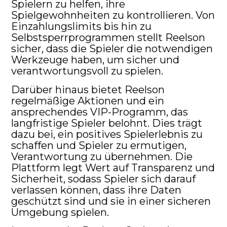
Spielern zu helfen, ihre
Spielgewohnheiten zu kontrollieren. Von
Einzahlungslimits bis hin zu
Selbstsperrprogrammen stellt Reelson
sicher, dass die Spieler die notwendigen
Werkzeuge haben, um sicher und
verantwortungsvoll zu spielen.
Darüber hinaus bietet Reelson
regelmäßige Aktionen und ein
ansprechendes VIP-Programm, das
langfristige Spieler belohnt. Dies trägt
dazu bei, ein positives Spielerlebnis zu
schaffen und Spieler zu ermutigen,
Verantwortung zu übernehmen. Die
Plattform legt Wert auf Transparenz und
Sicherheit, sodass Spieler sich darauf
verlassen können, dass ihre Daten
geschützt sind und sie in einer sicheren
Umgebung spielen.