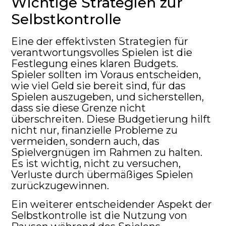
Wichtige Strategien zur
Selbstkontrolle
Eine der effektivsten Strategien für
verantwortungsvolles Spielen ist die
Festlegung eines klaren Budgets.
Spieler sollten im Voraus entscheiden,
wie viel Geld sie bereit sind, für das
Spielen auszugeben, und sicherstellen,
dass sie diese Grenze nicht
überschreiten. Diese Budgetierung hilft
nicht nur, finanzielle Probleme zu
vermeiden, sondern auch, das
Spielvergnügen im Rahmen zu halten.
Es ist wichtig, nicht zu versuchen,
Verluste durch übermäßiges Spielen
zurückzugewinnen.
Ein weiterer entscheidender Aspekt der
Selbstkontrolle ist die Nutzung von