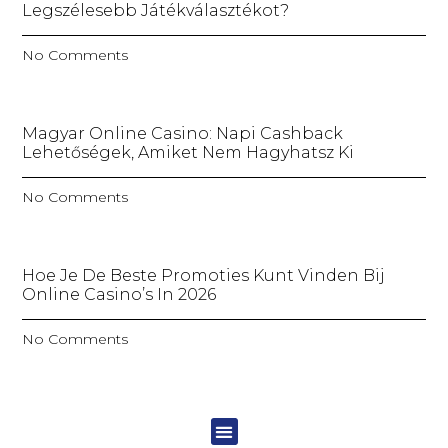
Legszélesebb Játékválasztékot?
No Comments
Magyar Online Casino: Napi Cashback
Lehetőségek, Amiket Nem Hagyhatsz Ki
No Comments
Hoe Je De Beste Promoties Kunt Vinden Bij
Online Casino’s In 2026
No Comments