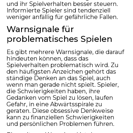
und ihr Spielverhalten besser steuern.
Informierte Spieler sind tendenziell
weniger anfällig für gefährliche Fallen.
Warnsignale für
problematisches Spielen
Es gibt mehrere Warnsignale, die darauf
hindeuten können, dass das
Spielverhalten problematisch wird. Zu
den häufigsten Anzeichen gehört das
ständige Denken an das Spiel, auch
wenn man gerade nicht spielt. Spieler,
die Schwierigkeiten haben, ihre
Gedanken vom Spiel zu lösen, laufen
Gefahr, in eine Abwärtsspirale zu
geraten. Diese obsessive Denkweise
kann zu finanziellen Schwierigkeiten
und persönlichen Problemen führen.