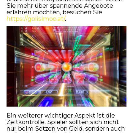
Sie mehr über spannende Angebote
erfahren möchten, besuchen Sie
https://golisimoo.at/
.
Ein weiterer wichtiger Aspekt ist die
Zeitkontrolle. Spieler sollten sich nicht
nur beim Setzen von Geld, sondern auch