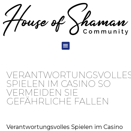
VERANTWORTUNGSVOLLE
SPIELEN IM CASINO SO
VERMEIDEN SIE
GEFÄHRLICHE FALLEN
Verantwortungsvolles Spielen im Casino