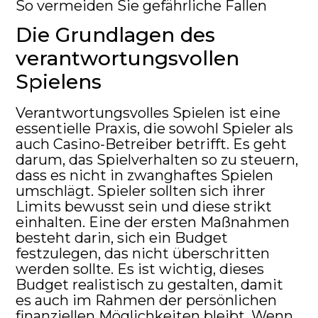
So vermeiden Sie gefährliche Fallen
Die Grundlagen des
verantwortungsvollen
Spielens
Verantwortungsvolles Spielen ist eine
essentielle Praxis, die sowohl Spieler als
auch Casino-Betreiber betrifft. Es geht
darum, das Spielverhalten so zu steuern,
dass es nicht in zwanghaftes Spielen
umschlägt. Spieler sollten sich ihrer
Limits bewusst sein und diese strikt
einhalten. Eine der ersten Maßnahmen
besteht darin, sich ein Budget
festzulegen, das nicht überschritten
werden sollte. Es ist wichtig, dieses
Budget realistisch zu gestalten, damit
es auch im Rahmen der persönlichen
finanziellen Möglichkeiten bleibt. Wenn