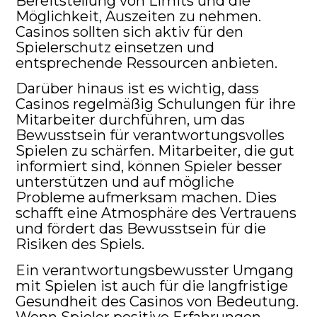
Bereitstellung von Limits und die
Möglichkeit, Auszeiten zu nehmen.
Casinos sollten sich aktiv für den
Spielerschutz einsetzen und
entsprechende Ressourcen anbieten.
Darüber hinaus ist es wichtig, dass
Casinos regelmäßig Schulungen für ihre
Mitarbeiter durchführen, um das
Bewusstsein für verantwortungsvolles
Spielen zu schärfen. Mitarbeiter, die gut
informiert sind, können Spieler besser
unterstützen und auf mögliche
Probleme aufmerksam machen. Dies
schafft eine Atmosphäre des Vertrauens
und fördert das Bewusstsein für die
Risiken des Spiels.
Ein verantwortungsbewusster Umgang
mit Spielen ist auch für die langfristige
Gesundheit des Casinos von Bedeutung.
Wenn Spieler positive Erfahrungen