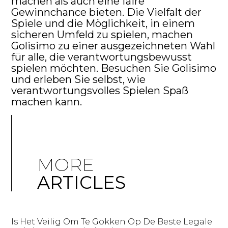
machen als auch eine faire
Gewinnchance bieten. Die Vielfalt der
Spiele und die Möglichkeit, in einem
sicheren Umfeld zu spielen, machen
Golisimo zu einer ausgezeichneten Wahl
für alle, die verantwortungsbewusst
spielen möchten. Besuchen Sie Golisimo
und erleben Sie selbst, wie
verantwortungsvolles Spielen Spaß
machen kann.
MORE
ARTICLES
Is Het Veilig Om Te Gokken Op De Beste Legale