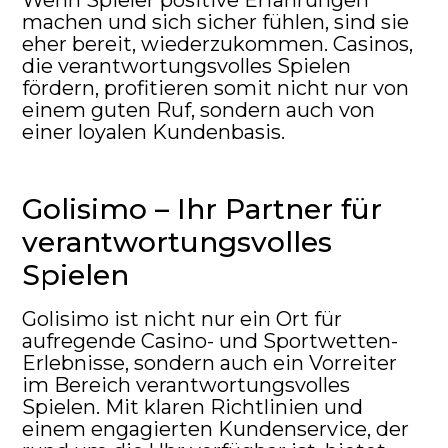
machen und sich sicher fühlen, sind sie
eher bereit, wiederzukommen. Casinos,
die verantwortungsvolles Spielen
fördern, profitieren somit nicht nur von
einem guten Ruf, sondern auch von
einer loyalen Kundenbasis.
Golisimo – Ihr Partner für
verantwortungsvolles
Spielen
Golisimo ist nicht nur ein Ort für
aufregende Casino- und Sportwetten-
Erlebnisse, sondern auch ein Vorreiter
im Bereich verantwortungsvolles
Spielen. Mit klaren Richtlinien und
einem engagierten Kundenservice, der