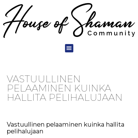
VASTUULLINEN
PELAAMINEN KUINKA
HALLITA PELIHALUJAAN
Vastuullinen pelaaminen kuinka hallita
pelihalujaan