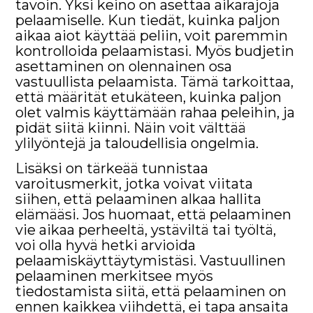
tavoin. Yksi keino on asettaa aikarajoja
pelaamiselle. Kun tiedät, kuinka paljon
aikaa aiot käyttää peliin, voit paremmin
kontrolloida pelaamistasi. Myös budjetin
asettaminen on olennainen osa
vastuullista pelaamista. Tämä tarkoittaa,
että määrität etukäteen, kuinka paljon
olet valmis käyttämään rahaa peleihin, ja
pidät siitä kiinni. Näin voit välttää
ylilyöntejä ja taloudellisia ongelmia.
Lisäksi on tärkeää tunnistaa
varoitusmerkit, jotka voivat viitata
siihen, että pelaaminen alkaa hallita
elämääsi. Jos huomaat, että pelaaminen
vie aikaa perheeltä, ystäviltä tai työltä,
voi olla hyvä hetki arvioida
pelaamiskäyttäytymistäsi. Vastuullinen
pelaaminen merkitsee myös
tiedostamista siitä, että pelaaminen on
ennen kaikkea viihdettä, ei tapa ansaita