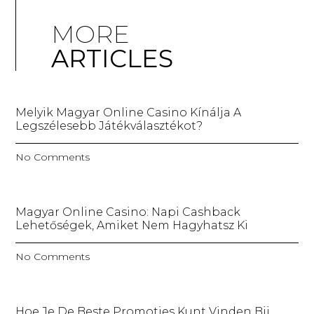
MORE
ARTICLES
Melyik Magyar Online Casino Kínálja A
Legszélesebb Játékválasztékot?
No Comments
Magyar Online Casino: Napi Cashback
Lehetőségek, Amiket Nem Hagyhatsz Ki
No Comments
Hoe Je De Beste Promoties Kunt Vinden Bij