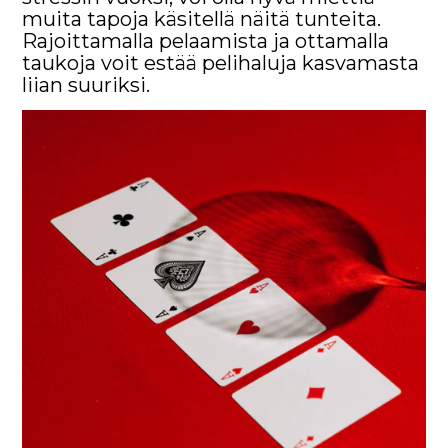
muita tapoja käsitellä näitä tunteita.
Rajoittamalla pelaamista ja ottamalla
taukoja voit estää pelihaluja kasvamasta
liian suuriksi.