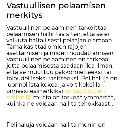
Vastuullisen pelaamisen
merkitys
Vastuullinen pelaaminen tarkoittaa
pelaamisen hallintaa siten, että se ei
vaikuta haitallisesti pelaajan elämään.
Tämä käsittää omien rajojen
asettamisen ja niiden noudattamisen.
Vastuullinen pelaaminen on tärkeää,
jotta pelaamisesta saadaan iloa ilman,
että se muuttuu pakkomielteeksi tai
taloudelliseksi rasitteeksi. Pelihaluja on
luonnollista kokea, ja voit kokeilla
onneasi esimerkiksi
https://zoccer-
casino.fi/
, mutta on tärkeää ymmärtää,
kuinka ne voidaan hallita tehokkaasti.
Pelihaluja voidaan hallita monin eri