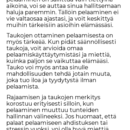
aikoina, voi se auttaa sinua hallitsemaan
haluja paremmin. Tällöin pelaaminen ei
vie valtaosaa ajastasi, ja voit keskittyä
muihin tärkeisiin asioihin elämässäsi.
Taukojen ottaminen pelaamisesta on
myös tärkeää. Kun pidät säännöllisesti
taukoja, voit arvioida omaa
pelaamiskäyttäytymistäsi ja miettiä,
kuinka paljon se vaikuttaa elämääsi.
Tauko voi myös antaa sinulle
mahdollisuuden tehdä jotain muuta,
joka tuo iloa ja tyydytystä ilman
pelaamista.
Rajaamisen ja taukojen merkitys
korostuu erityisesti silloin, kun
pelaaminen muuttuu tunteiden
hallinnan välineeksi. Jos huomaat, että
palaat pelaamiseen ahdistuksen tai
stressin vuoksi, voi olla hyvä miettiä