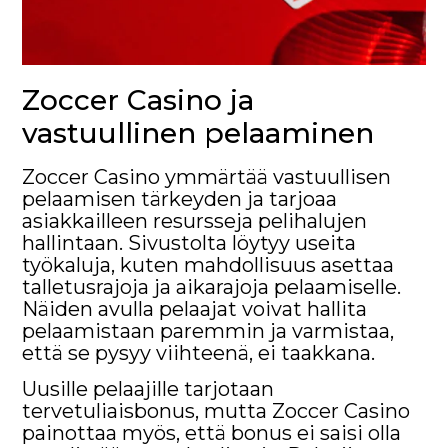
Zoccer Casino ja
vastuullinen pelaaminen
Zoccer Casino ymmärtää vastuullisen
pelaamisen tärkeyden ja tarjoaa
asiakkailleen resursseja pelihalujen
hallintaan. Sivustolta löytyy useita
työkaluja, kuten mahdollisuus asettaa
talletusrajoja ja aikarajoja pelaamiselle.
Näiden avulla pelaajat voivat hallita
pelaamistaan paremmin ja varmistaa,
että se pysyy viihteenä, ei taakkana.
Uusille pelaajille tarjotaan
tervetuliaisbonus, mutta Zoccer Casino
painottaa myös, että bonus ei saisi olla