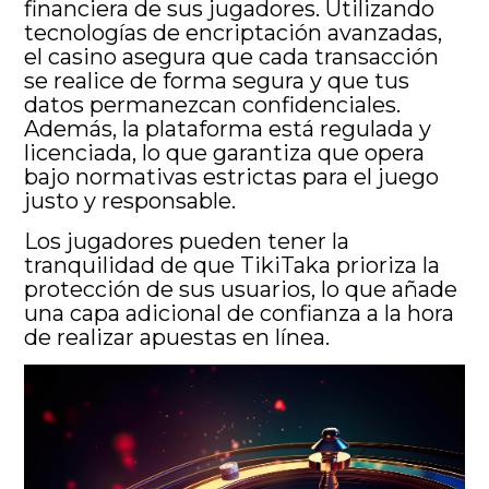
financiera de sus jugadores. Utilizando
tecnologías de encriptación avanzadas,
el casino asegura que cada transacción
se realice de forma segura y que tus
datos permanezcan confidenciales.
Además, la plataforma está regulada y
licenciada, lo que garantiza que opera
bajo normativas estrictas para el juego
justo y responsable.
Los jugadores pueden tener la
tranquilidad de que TikiTaka prioriza la
protección de sus usuarios, lo que añade
una capa adicional de confianza a la hora
de realizar apuestas en línea.