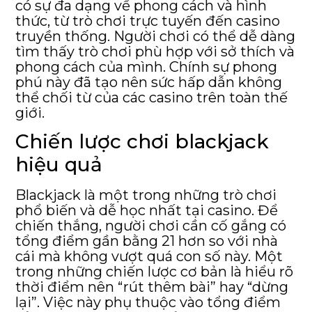
có sự đa dạng về phong cách và hình
thức, từ trò chơi trực tuyến đến casino
truyền thống. Người chơi có thể dễ dàng
tìm thấy trò chơi phù hợp với sở thích và
phong cách của mình. Chính sự phong
phú này đã tạo nên sức hấp dẫn không
thể chối từ của các casino trên toàn thế
giới.
Chiến lược chơi blackjack
hiệu quả
Blackjack là một trong những trò chơi
phổ biến và dễ học nhất tại casino. Để
chiến thắng, người chơi cần cố gắng có
tổng điểm gần bằng 21 hơn so với nhà
cái mà không vượt quá con số này. Một
trong những chiến lược cơ bản là hiểu rõ
thời điểm nên “rút thêm bài” hay “dừng
lại”. Việc này phụ thuộc vào tổng điểm