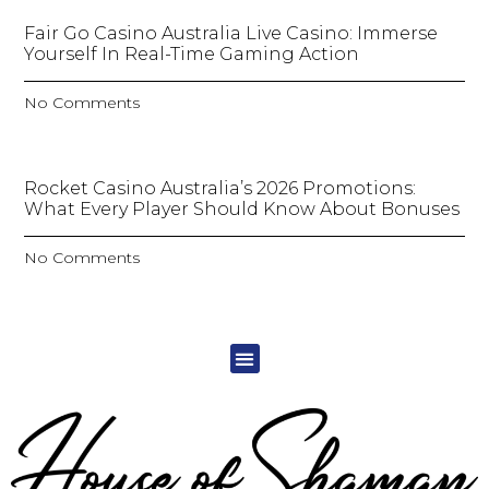
Fair Go Casino Australia Live Casino: Immerse
Yourself In Real-Time Gaming Action
No Comments
Rocket Casino Australia’s 2026 Promotions:
What Every Player Should Know About Bonuses
No Comments