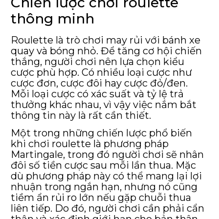
Chiến lược chơi roulette
thông minh
Roulette là trò chơi may rủi với bánh xe
quay và bóng nhỏ. Để tăng cơ hội chiến
thắng, người chơi nên lựa chọn kiểu
cược phù hợp. Có nhiều loại cược như
cược đơn, cược đôi hay cược đỏ/đen.
Mỗi loại cược có xác suất và tỷ lệ trả
thưởng khác nhau, vì vậy việc nắm bắt
thông tin này là rất cần thiết.
Một trong những chiến lược phổ biến
khi chơi roulette là phương pháp
Martingale, trong đó người chơi sẽ nhân
đôi số tiền cược sau mỗi lần thua. Mặc
dù phương pháp này có thể mang lại lợi
nhuận trong ngắn hạn, nhưng nó cũng
tiềm ẩn rủi ro lớn nếu gặp chuỗi thua
liên tiếp. Do đó, người chơi cần phải cẩn
thận và xác định giới hạn cho bản thân.