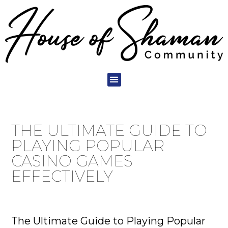
THE ULTIMATE GUIDE TO
PLAYING POPULAR
CASINO GAMES
EFFECTIVELY
The Ultimate Guide to Playing Popular