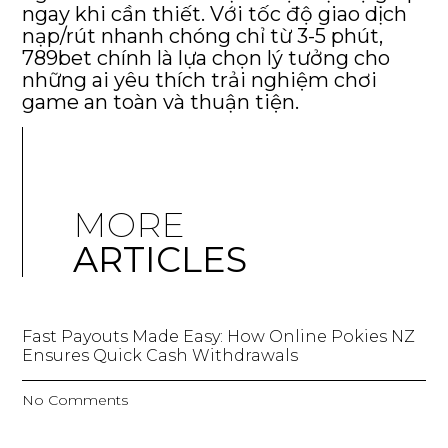
ngay khi cần thiết. Với tốc độ giao dịch
nạp/rút nhanh chóng chỉ từ 3-5 phút,
789bet chính là lựa chọn lý tưởng cho
những ai yêu thích trải nghiệm chơi
game an toàn và thuận tiện.
MORE
ARTICLES
Fast Payouts Made Easy: How Online Pokies NZ
Ensures Quick Cash Withdrawals
No Comments