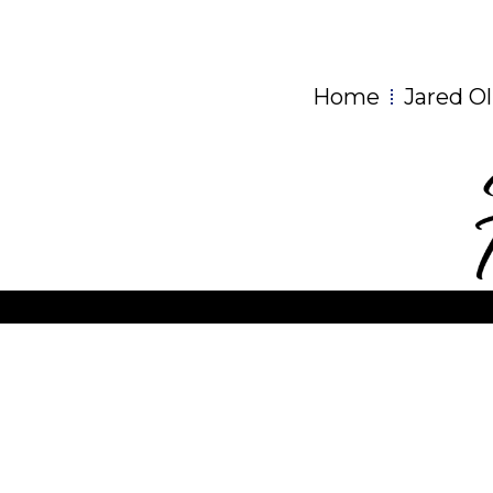
Home
Jared Ol