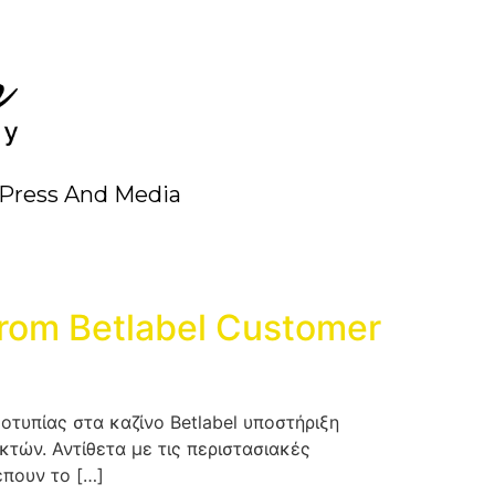
Press And Media
from Betlabel Customer
μοτυπίας στα καζίνο Betlabel υποστήριξη
κτών. Αντίθετα με τις περιστασιακές
έπουν το […]