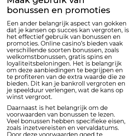
bonussen en promoties
Een ander belangrijk aspect van gokken
dat je kansen op succes kan vergroten, is
het effectief gebruik van bonussen en
promoties. Online casino’s bieden vaak
verschillende soorten bonussen, zoals
welkomstbonussen, gratis spins en
loyaliteitsbeloningen. Het is belangrijk
om deze aanbiedingen te begrijpen en
te profiteren van de extra waarde die ze
bieden. Dit kan je bankroll vergroten en
je speelduur verlengen, wat de kans op
winst vergroot.
Daarnaast is het belangrijk om de
voorwaarden van bonussen te lezen.
Veel bonussen hebben specifieke eisen,
zoals inzetvereisten en vervaldatums.
Door deze voorwaarden goed te