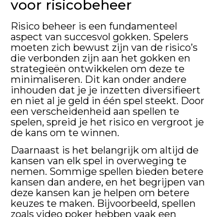
voor risicobeheer
Risico beheer is een fundamenteel
aspect van succesvol gokken. Spelers
moeten zich bewust zijn van de risico’s
die verbonden zijn aan het gokken en
strategieën ontwikkelen om deze te
minimaliseren. Dit kan onder andere
inhouden dat je je inzetten diversifieert
en niet al je geld in één spel steekt. Door
een verscheidenheid aan spellen te
spelen, spreid je het risico en vergroot je
de kans om te winnen.
Daarnaast is het belangrijk om altijd de
kansen van elk spel in overweging te
nemen. Sommige spellen bieden betere
kansen dan andere, en het begrijpen van
deze kansen kan je helpen om betere
keuzes te maken. Bijvoorbeeld, spellen
zoals video poker hebben vaak een