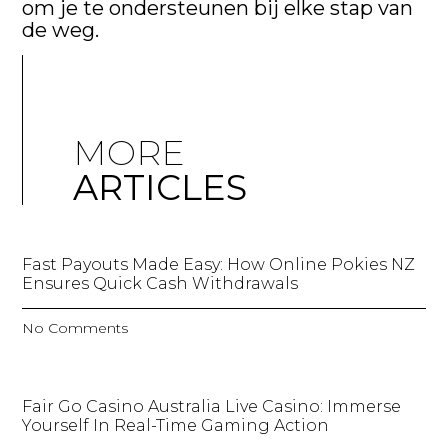
om je te ondersteunen bij elke stap van
de weg.
MORE
ARTICLES
Fast Payouts Made Easy: How Online Pokies NZ
Ensures Quick Cash Withdrawals
No Comments
Fair Go Casino Australia Live Casino: Immerse
Yourself In Real-Time Gaming Action