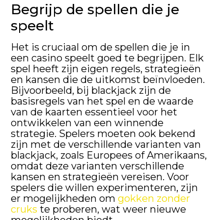
Begrijp de spellen die je
speelt
Het is cruciaal om de spellen die je in
een casino speelt goed te begrijpen. Elk
spel heeft zijn eigen regels, strategieën
en kansen die de uitkomst beïnvloeden.
Bijvoorbeeld, bij blackjack zijn de
basisregels van het spel en de waarde
van de kaarten essentieel voor het
ontwikkelen van een winnende
strategie. Spelers moeten ook bekend
zijn met de verschillende varianten van
blackjack, zoals Europees of Amerikaans,
omdat deze varianten verschillende
kansen en strategieën vereisen. Voor
spelers die willen experimenteren, zijn
er mogelijkheden om
gokken zonder
cruks
te proberen, wat weer nieuwe
mogelijkheden biedt.