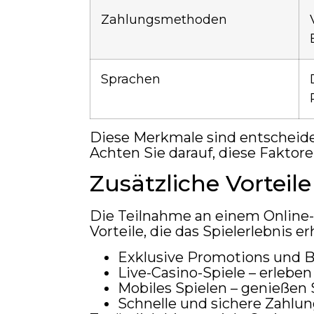
Zahlungsmethoden
Sprachen
Diese Merkmale sind entscheide
Achten Sie darauf, diese Faktor
Zusätzliche Vorteile
Die Teilnahme an einem Online-C
Vorteile, die das Spielerlebnis e
Exklusive Promotions und B
Live-Casino-Spiele – erlebe
Mobiles Spielen – genießen Si
Schnelle und sichere Zahlung