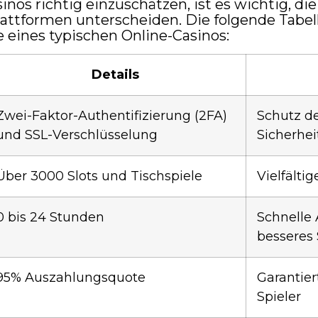
inos richtig einzuschätzen, ist es wichtig, d
lattformen unterscheiden. Die folgende Tabel
 eines typischen Online-Casinos:
Details
Zwei-Faktor-Authentifizierung (2FA)
Schutz d
und SSL-Verschlüsselung
Sicherhei
Über 3000 Slots und Tischspiele
Vielfälti
0 bis 24 Stunden
Schnelle 
besseres 
95% Auszahlungsquote
Garantier
Spieler