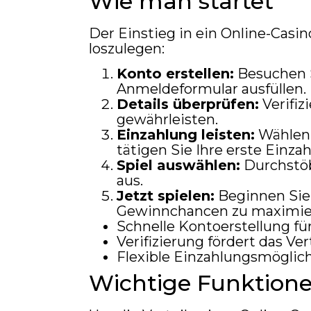
Wie man startet
Der Einstieg in ein Online-Casin
loszulegen:
Konto erstellen:
Besuchen Si
Anmeldeformular ausfüllen.
Details überprüfen:
Verifiz
gewährleisten.
Einzahlung leisten:
Wählen 
tätigen Sie Ihre erste Einza
Spiel auswählen:
Durchstöb
aus.
Jetzt spielen:
Beginnen Sie 
Gewinnchancen zu maximie
Schnelle Kontoerstellung für
Verifizierung fördert das Ve
Flexible Einzahlungsmöglich
Wichtige Funktione