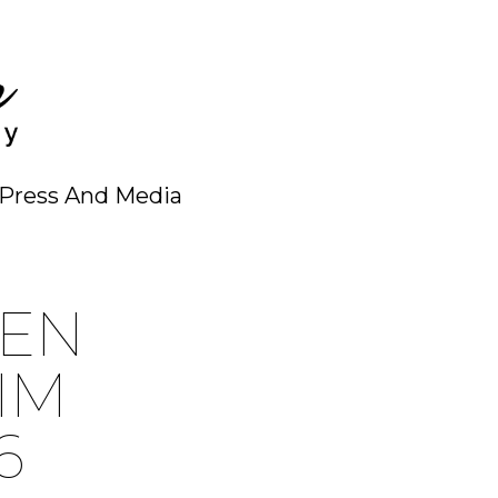
Press And Media
DEN
IM
6