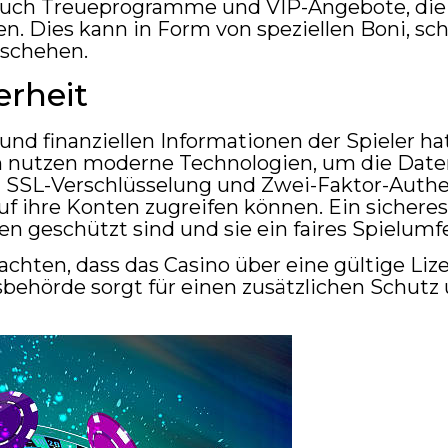
 auch Treueprogramme und VIP-Angebote, die 
ten. Dies kann in Form von speziellen Boni, s
schehen.
erheit
und finanziellen Informationen der Spieler ha
n nutzen moderne Technologien, um die Daten
SSL-Verschlüsselung und Zwei-Faktor-Authenti
uf ihre Konten zugreifen können. Ein sicheres
en geschützt sind und sie ein faires Spielumfe
f achten, dass das Casino über eine gültige Li
ehörde sorgt für einen zusätzlichen Schutz un