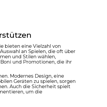
rstützen
e bieten eine Vielzahl von
 Auswahl an Spielen, die oft über
hemen und Stilen wählen,
 Boni und Promotionen, die ihr
rmen. Modernes Design, eine
bilen Geräten zu spielen, sorgen
nen. Auch die Sicherheit spielt
mentieren, um die