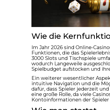
Wie die Kernfunktio
Im Jahr 2026 sind Online-Casinos
Funktionen, die das Spielerlebnis
3000 Slots und Tischspiele umfa
wodurch Langeweile ausgeschloss
Spielbudget aufstocken und ih
Ein weiterer wesentlicher Aspek
intuitive Navigation und die Mög
dafür, dass Spieler jederzeit und
eine große Rolle, da viele Cas
Kontoinformationen der Spieler 