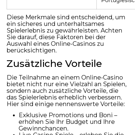
Portugiesis
Diese Merkmale sind entscheidend, um
ein sicheres und unterhaltsames
Spielerlebnis zu gewährleisten. Achten
Sie darauf, diese Faktoren bei der
Auswahl eines Online-Casinos zu
berücksichtigen.
Zusätzliche Vorteile
Die Teilnahme an einem Online-Casino
bietet nicht nur eine Vielzahl an Spielen,
sondern auch zusätzliche Vorteile, die
das Spielerlebnis erheblich verbessern.
Hier sind einige nennenswerte Vorteile:
Exklusive Promotions und Boni –
erhöhen Sie Ihr Budget und Ihre
Gewinnchancen.
Live-Casino-Spiele – erleben Sie die