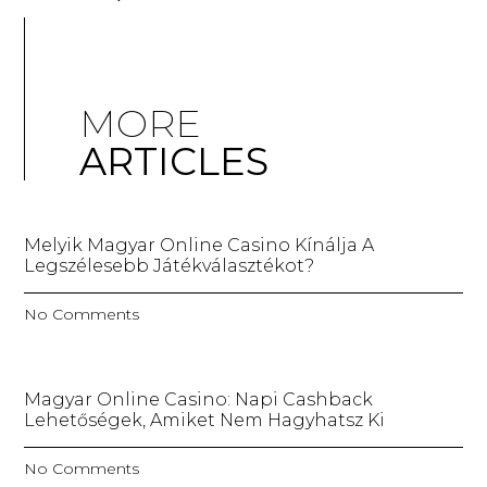
MORE
ARTICLES
Melyik Magyar Online Casino Kínálja A
Legszélesebb Játékválasztékot?
No Comments
Magyar Online Casino: Napi Cashback
Lehetőségek, Amiket Nem Hagyhatsz Ki
No Comments