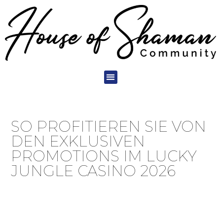
SO PROFITIEREN SIE VON
DEN EXKLUSIVEN
PROMOTIONS IM LUCKY
JUNGLE CASINO 2026