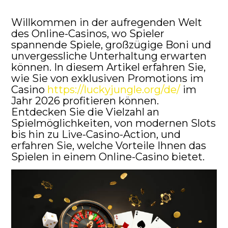
Willkommen in der aufregenden Welt
des Online-Casinos, wo Spieler
spannende Spiele, großzügige Boni und
unvergessliche Unterhaltung erwarten
können. In diesem Artikel erfahren Sie,
wie Sie von exklusiven Promotions im
Casino
https://luckyjungle.org/de/
im
Jahr 2026 profitieren können.
Entdecken Sie die Vielzahl an
Spielmöglichkeiten, von modernen Slots
bis hin zu Live-Casino-Action, und
erfahren Sie, welche Vorteile Ihnen das
Spielen in einem Online-Casino bietet.