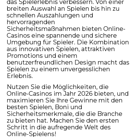
das Spielerlebnis verbessern. Von einer
breiten Auswahl an Spielen bis hin zu
schnellen Auszahlungen und
hervorragenden
Sicherheitsmaßnahmen bieten Online-
Casinos eine spannende und sichere
Umgebung für Spieler. Die Kombination
aus innovativen Spielen, attraktiven
Promotions und einem
benutzerfreundlichen Design macht das
Spielen zu einem unvergesslichen
Erlebnis.
Nutzen Sie die Möglichkeiten, die
Online-Casinos im Jahr 2026 bieten, und
maximieren Sie Ihre Gewinne mit den
besten Spielen, Boni und
Sicherheitsmerkmale, die die Branche
zu bieten hat. Machen Sie den ersten
Schritt in die aufregende Welt des
Online-Spielens!