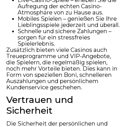
Aufregung der echten Casino-
Atmosphäre von zu Hause aus.
Mobiles Spielen – genießen Sie Ihre
Lieblingsspiele jederzeit und überall.
Schnelle und sichere Zahlungen –
sorgen für ein stressfreies
Spielerlebnis.
Zusätzlich bieten viele Casinos auch
Treueprogramme und VIP-Angebote,
die Spielern, die regelmäßig spielen,
noch mehr Vorteile bieten. Dies kann in
Form von speziellen Boni, schnelleren
Auszahlungen und persönlichem
Kundenservice geschehen.
Vertrauen und
Sicherheit
Die Sicherheit der persönlichen und