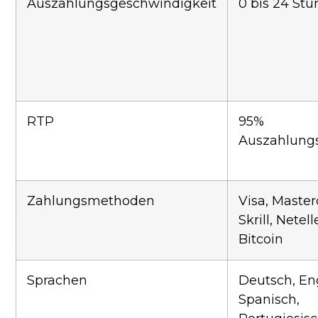
Auszahlungsgeschwindigkeit
0 bis 24 St
RTP
95%
Auszahlung
Zahlungsmethoden
Visa, Master
Skrill, Netell
Bitcoin
Sprachen
Deutsch, Eng
Spanisch,