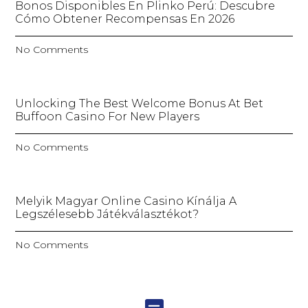
Bonos Disponibles En Plinko Perú: Descubre
Cómo Obtener Recompensas En 2026
No Comments
Unlocking The Best Welcome Bonus At Bet
Buffoon Casino For New Players
No Comments
Melyik Magyar Online Casino Kínálja A
Legszélesebb Játékválasztékot?
No Comments