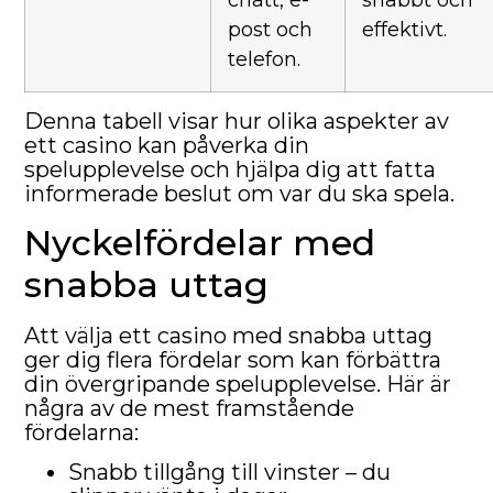
chatt, e-
snabbt och
post och
effektivt.
telefon.
Denna tabell visar hur olika aspekter av
ett casino kan påverka din
spelupplevelse och hjälpa dig att fatta
informerade beslut om var du ska spela.
Nyckelfördelar med
snabba uttag
Att välja ett casino med snabba uttag
ger dig flera fördelar som kan förbättra
din övergripande spelupplevelse. Här är
några av de mest framstående
fördelarna:
Snabb tillgång till vinster – du