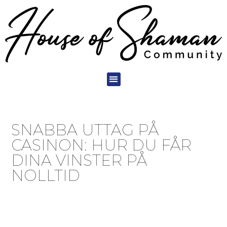
SNABBA UTTAG PÅ
CASINON: HUR DU FÅR
DINA VINSTER PÅ
NOLLTID