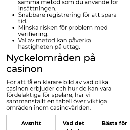
samma metod som du använde för
insättningen.
Snabbare registrering för att spara
tid.
Minska risken för problem med
verifiering.
Val av metod kan påverka
hastigheten på uttag.
Nyckelområden på
casinon
För att få en klarare bild av vad olika
casinon erbjuder och hur de kan vara
fördelaktiga för spelare, har vi
sammanställt en tabell över viktiga
områden inom casinovärlden.
Avsnitt
Vad det
Bästa för