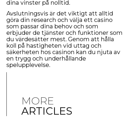
dina vinster på nolltid.
Avslutningsvis är det viktigt att alltid
göra din research och välja ett casino
som passar dina behov och som
erbjuder de tjänster och funktioner som
du värdesätter mest. Genom att hålla
koll på hastigheten vid uttag och
säkerheten hos casinon kan du njuta av
en trygg och underhållande
spelupplevelse.
MORE
ARTICLES