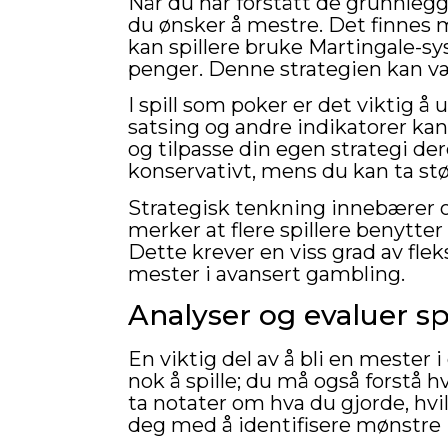
Når du har forstått de grunnlegg
du ønsker å mestre. Det finnes m
kan spillere bruke Martingale-sy
penger. Denne strategien kan v
I spill som poker er det viktig å
satsing og andre indikatorer kan g
og tilpasse din egen strategi de
konservativt, mens du kan ta stør
Strategisk tenkning innebærer og
merker at flere spillere benytter
Dette krever en viss grad av fleks
mester i avansert gambling.
Analyser og evaluer sp
En viktig del av å bli en mester 
nok å spille; du må også forstå h
ta notater om hva du gjorde, hvi
deg med å identifisere mønstre i 