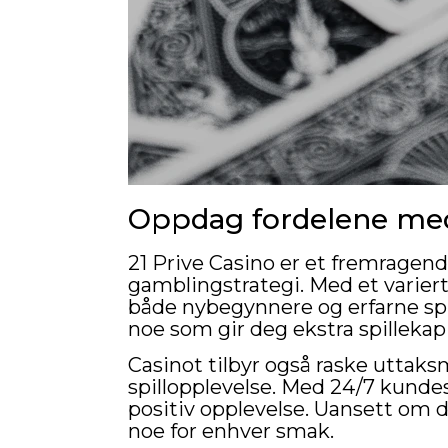
Oppdag fordelene med
21 Prive Casino er et fremragend
gamblingstrategi. Med et variert 
både nybegynnere og erfarne spi
noe som gir deg ekstra spillekapit
Casinot tilbyr også raske uttak
spillopplevelse. Med 24/7 kundes
positiv opplevelse. Uansett om du
noe for enhver smak.