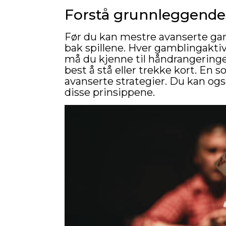
Forstå grunnleggende
Før du kan mestre avanserte gam
bak spillene. Hver gamblingaktiv
må du kjenne til håndrangeringer
best å stå eller trekke kort. En 
avanserte strategier. Du kan og
disse prinsippene.