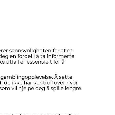
rer sannsynligheten for at et
 deg en fordel i å ta informerte
e utfall er essensielt for å
n gamblingopplevelse. Å sette
i de ikke har kontroll over hvor
om vil hjelpe deg å spille lengre