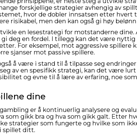
ende prinsippene, er neste steg å utvikle stra
ange forskjellige strategier avhengig av spill
stemet, hvor de dobler innsatsen etter hvert t
ære risikabel, men den kan også gi høy beløn
 utvikle en lesestrategi for motstanderne dine
i deg en fordel. I tillegg kan det være nyttig å
retter. For eksempel, mot aggressive spillere 
re sjanser mot passive spillere.
så å være i stand til å tilpasse seg endringer
 seg av en spesifikk strategi, kan det være lur
ibilitet og evne til å lære av erfaring, noe som
illene dine
i gambling er å kontinuerlig analysere og evalu
va som gikk bra og hva som gikk galt. Etter hv
lke strategier som fungerte og hvilke som ikk
spillet ditt.