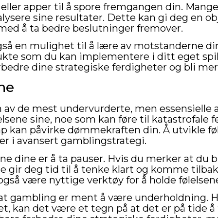
ler apper til å spore fremgangen din. Mange 
lysere sine resultater. Dette kan gi deg en ob
 med å ta bedre beslutninger fremover.
også en mulighet til å lære av motstanderne di
ukte som du kan implementere i ditt eget spil
rbedre dine strategiske ferdigheter og bli mer
ine
 en av de mest undervurderte, men essensiell
elsene sine, noe som kan føre til katastrofale fe
t tap kan påvirke dømmekraften din. Å utvikle fø
er i avansert gamblingstrategi.
ne dine er å ta pauser. Hvis du merker at du b
ette gir deg tid til å tenke klart og komme tilb
så være nyttige verktøy for å holde følelsene 
på at gambling er ment å være underholdning. 
llet, kan det være et tegn på at det er på tide å