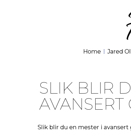
Home
Jared Ol
SLIK BLIR 
AVANSERT 
Slik blir du en mester i avanser