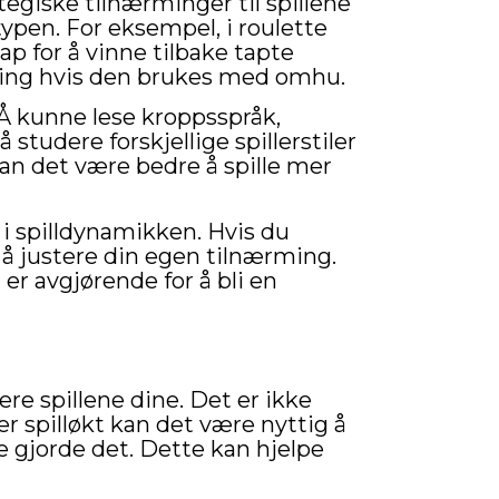
tegiske tilnærminger til spillene
typen. For eksempel, i roulette
ap for å vinne tilbake tapte
ning hvis den brukes med omhu.
. Å kunne lese kroppsspråk,
 studere forskjellige spillerstiler
kan det være bedre å spille mer
 i spilldynamikken. Hvis du
t å justere din egen tilnærming.
 er avgjørende for å bli en
ere spillene dine. Det er ikke
er spilløkt kan det være nyttig å
e gjorde det. Dette kan hjelpe