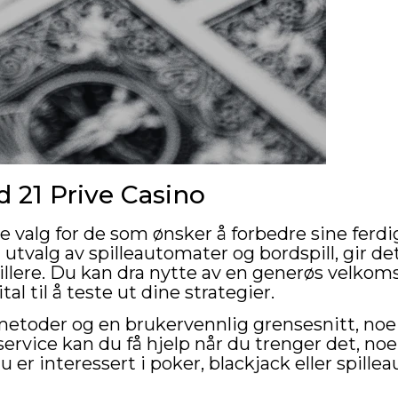
 21 Prive Casino
e valg for de som ønsker å forbedre sine ferd
utvalg av spilleautomater og bordspill, gir de
llere. Du kan dra nytte av en generøs velkom
al til å teste ut dine strategier.
smetoder og en brukervennlig grensesnitt, noe
ervice kan du få hjelp når du trenger det, no
 er interessert i poker, blackjack eller spille