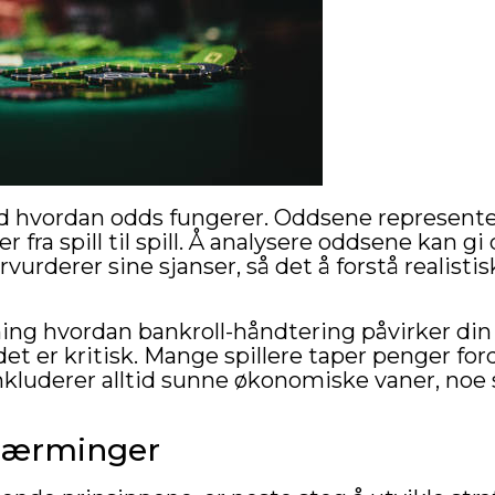
ed hvordan odds fungerer. Oddsene represente
r fra spill til spill. Å analysere oddsene kan gi
urderer sine sjanser, så det å forstå realistisk
ktning hvordan bankroll-håndtering påvirker di
det er kritisk. Mange spillere taper penger ford
nkluderer alltid sunne økonomiske vaner, noe s
lnærminger