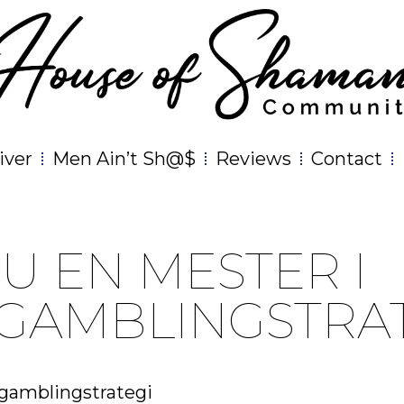
iver
Men Ain’t Sh@$
Reviews
Contact
DU EN MESTER I
GAMBLINGSTRA
t gamblingstrategi