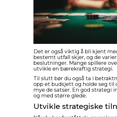
Det er også viktig å bli kjent m
bestemt utfall skjer, og de variere
beslutninger. Mange spillere overv
utvikle en bærekraftig strategi.
Til slutt bør du også ta i betra
opp et budsjett og holde seg til 
mye de satser. En god strategi i
og med større glede.
Utvikle strategiske ti