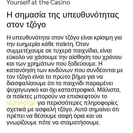
Yourself at the Casino
Η σημασία της υπευθυνότητας
στον τζόγο
Η υπευθυνότητα στον τζόγο είναι κρίσιμη για
την ευημερία κάθε παίκτη. Όταν
συμμετέχουμε σε τυχερά παιχνίδια, είναι
εύκολο να χάσουμε την αίσθηση του χρόνου
και των χρημάτων που ξοδεύουμε. Η
κατανόηση των κινδύνων που συνδέονται με
τον τζόγο είναι το πρώτο βήμα για να
διασφαλίσουμε ότι το παιχνίδι παραμένει
ψυχαγωγικό και όχι καταστροφικό. Μάλιστα,
οι παίκτες μπορούν να επισκεφτούν το
slotoro1.gr
για περισσότερες πληροφορίες
σχετικά με ασφαλή τζόγο. Αυτό σημαίνει ότι
πρέπει να θέσουμε σαφή όρια και να
γνωρίζουμε πότε να σταματήσουμε.