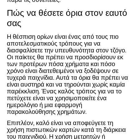
Πώς να θέσετε όρια στον εαυτό
σας
Η θέσπιση ορίων είναι ένας από τους πιο
αποτελεσματικούς τρόπους για να
διασφαλίσετε την υπευθυνότητα στον τζόγο.
Οι παίκτες θα πρέπει να προσδιορίσουν εκ
των προτέρων πόσα χρήματα και πόσο
χρόνο είναι διατεθειμένοι να ξοδέψουν σε
τυχερά παιχνίδια. Αυτά τα όρια θα πρέπει να
είναι αυστηρά και να τηρούνται χωρίς καμία
παρέκκλιση. Ένας καλός τρόπος για να το
πετύχετε είναι να χρησιμοποιείτε ένα
ημερολόγιο ή μια εφαρμογή
παρακολούθησης χρημάτων.
Επιπλέον, καλό είναι να αποφεύγετε τη
χρήση πιστωτικών καρτών κατά τη διάρκεια
του παιχνιδιού. Η χρήση μετρητών ή