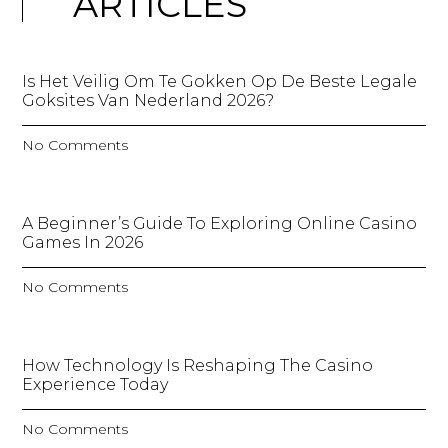
ARTICLES
Is Het Veilig Om Te Gokken Op De Beste Legale
Goksites Van Nederland 2026?
No Comments
A Beginner’s Guide To Exploring Online Casino
Games In 2026
No Comments
How Technology Is Reshaping The Casino
Experience Today
No Comments