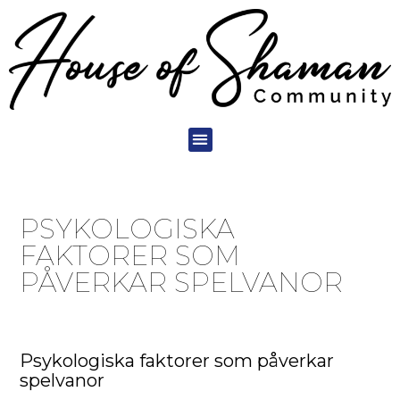
PSYKOLOGISKA
FAKTORER SOM
PÅVERKAR SPELVANOR
Psykologiska faktorer som påverkar
spelvanor