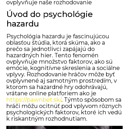
ovplyvňuje naše rozhodovanie
Úvod do psychológie
hazardu
Psychológia hazardu je fascinujúcou
oblasťou štúdia, ktorá skúma, ako a
prečo sa jednotlivci zapájajú do
hazardných hier. Tento fenomén
ovplyvňuje množstvo faktorov, ako sú
emócie, kognitívne skreslenia a sociálne
vplyvy. Rozhodovanie hráčov môže byť
ovplyvnené aj samotným prostredím, v
ktorom sa hazardné hry odohrávajú,
vrátane online platforiem ako je
https://pawnbet.sk/
. Týmto spôsobom sa
hráči môžu ocitnúť pod vplyvom rôznych
psychologických faktorov, ktoré ich vedú
k riskantným rozhodnutiam.