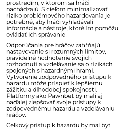
prostredím, v ktorom sa hráči
nachádzajú. S cieľom minimalizovať
riziko problémového hazardovania je
potrebné, aby hráči vyhľadávali
informácie a nástroje, ktoré im pomôžu
ovládať ich správanie.
Odporúčania pre hráčov zahŕňajú
nastavovanie si rozumných limitov,
pravidelné hodnotenie svojich
rozhodnutí a vzdelávanie sa o rizikách
spojených s hazardnými hrami.
Vytvorenie zodpovedného prístupu k
hazardu môže prispieť k lepšiemu
zážitku a dlhodobej spokojnosti.
Platformy ako Pawnbet by mali aj
naďalej zlepšovať svoje prístupy k
zodpovednému hazardu a vzdelávaniu
hráčov.
Celkový prístup k hazardu by mal byť