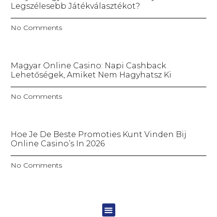
Legszélesebb Játékválasztékot?
No Comments
Magyar Online Casino: Napi Cashback
Lehetőségek, Amiket Nem Hagyhatsz Ki
No Comments
Hoe Je De Beste Promoties Kunt Vinden Bij
Online Casino’s In 2026
No Comments