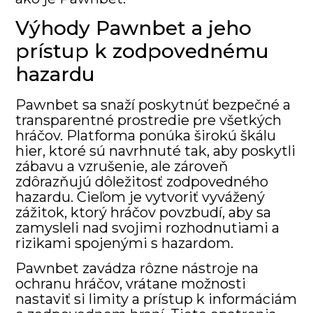
Výhody Pawnbet a jeho
prístup k zodpovednému
hazardu
Pawnbet sa snaží poskytnúť bezpečné a
transparentné prostredie pre všetkých
hráčov. Platforma ponúka širokú škálu
hier, ktoré sú navrhnuté tak, aby poskytli
zábavu a vzrušenie, ale zároveň
zdôrazňujú dôležitosť zodpovedného
hazardu. Cieľom je vytvoriť vyvážený
zážitok, ktorý hráčov povzbudí, aby sa
zamysleli nad svojimi rozhodnutiami a
rizikami spojenými s hazardom.
Pawnbet zavádza rôzne nástroje na
ochranu hráčov, vrátane možnosti
nastaviť si limity a prístup k informáciám