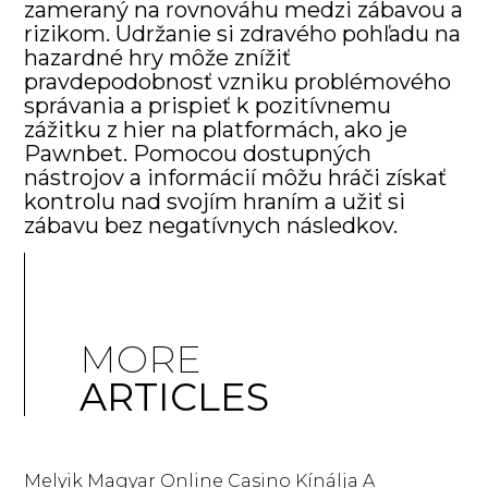
zameraný na rovnováhu medzi zábavou a
rizikom. Udržanie si zdravého pohľadu na
hazardné hry môže znížiť
pravdepodobnosť vzniku problémového
správania a prispieť k pozitívnemu
zážitku z hier na platformách, ako je
Pawnbet. Pomocou dostupných
nástrojov a informácií môžu hráči získať
kontrolu nad svojím hraním a užiť si
zábavu bez negatívnych následkov.
MORE
ARTICLES
Melyik Magyar Online Casino Kínálja A