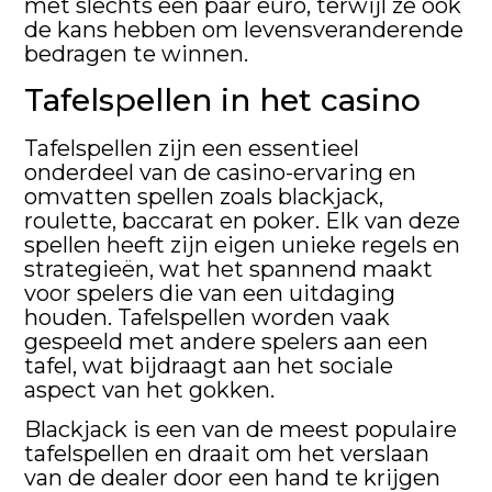
met slechts een paar euro, terwijl ze ook
de kans hebben om levensveranderende
bedragen te winnen.
Tafelspellen in het casino
Tafelspellen zijn een essentieel
onderdeel van de casino-ervaring en
omvatten spellen zoals blackjack,
roulette, baccarat en poker. Elk van deze
spellen heeft zijn eigen unieke regels en
strategieën, wat het spannend maakt
voor spelers die van een uitdaging
houden. Tafelspellen worden vaak
gespeeld met andere spelers aan een
tafel, wat bijdraagt aan het sociale
aspect van het gokken.
Blackjack is een van de meest populaire
tafelspellen en draait om het verslaan
van de dealer door een hand te krijgen