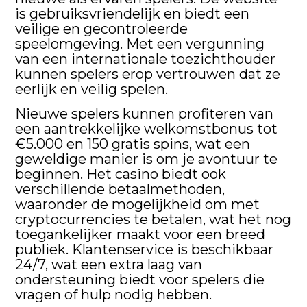
is gebruiksvriendelijk en biedt een
veilige en gecontroleerde
speelomgeving. Met een vergunning
van een internationale toezichthouder
kunnen spelers erop vertrouwen dat ze
eerlijk en veilig spelen.
Nieuwe spelers kunnen profiteren van
een aantrekkelijke welkomstbonus tot
€5.000 en 150 gratis spins, wat een
geweldige manier is om je avontuur te
beginnen. Het casino biedt ook
verschillende betaalmethoden,
waaronder de mogelijkheid om met
cryptocurrencies te betalen, wat het nog
toegankelijker maakt voor een breed
publiek. Klantenservice is beschikbaar
24/7, wat een extra laag van
ondersteuning biedt voor spelers die
vragen of hulp nodig hebben.