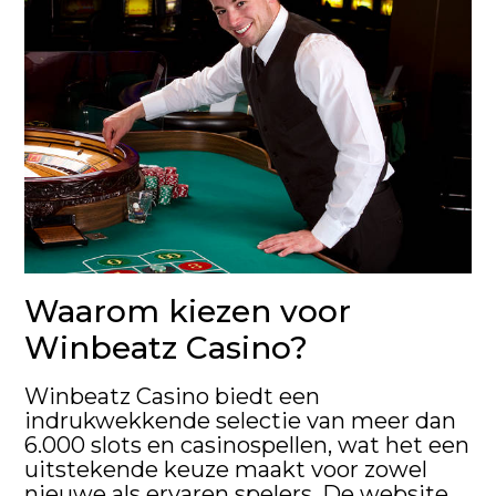
Waarom kiezen voor
Winbeatz Casino?
Winbeatz Casino biedt een
indrukwekkende selectie van meer dan
6.000 slots en casinospellen, wat het een
uitstekende keuze maakt voor zowel
nieuwe als ervaren spelers. De website