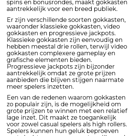
spins en bonusrondes, maakt gokkasten
aantrekkelijk voor een breed publiek.
Er zijn verschillende soorten gokkasten,
waaronder klassieke gokkasten, video
gokkasten en progressieve jackpots.
Klassieke gokkasten zijn eenvoudig en
hebben meestal drie rollen, terwijl video
gokkasten complexere gameplay en
grafische elementen bieden.
Progressieve jackpots zijn bijzonder
aantrekkelijk omdat ze grote prijzen
aanbieden die blijven stijgen naarmate
meer spelers inzetten.
Een van de redenen waarom gokkasten
zo populair zijn, is de mogelijkheid om
grote prijzen te winnen met een relatief
lage inzet. Dit maakt ze toegankelijk
voor zowel casual spelers als high rollers.
Spelers kunnen hun geluk beproeven