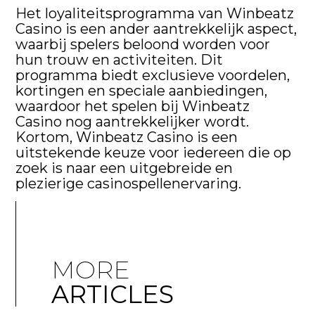
Het loyaliteitsprogramma van Winbeatz
Casino is een ander aantrekkelijk aspect,
waarbij spelers beloond worden voor
hun trouw en activiteiten. Dit
programma biedt exclusieve voordelen,
kortingen en speciale aanbiedingen,
waardoor het spelen bij Winbeatz
Casino nog aantrekkelijker wordt.
Kortom, Winbeatz Casino is een
uitstekende keuze voor iedereen die op
zoek is naar een uitgebreide en
plezierige casinospellenervaring.
MORE
ARTICLES