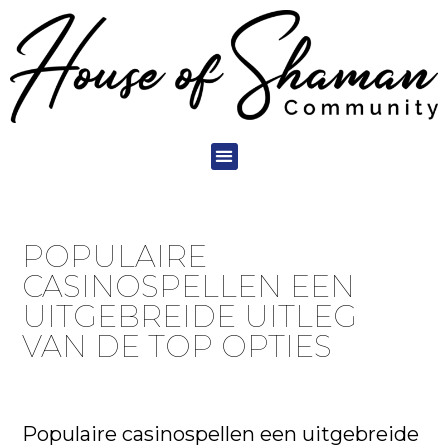
POPULAIRE
CASINOSPELLEN EEN
UITGEBREIDE UITLEG
VAN DE TOP OPTIES
Populaire casinospellen een uitgebreide