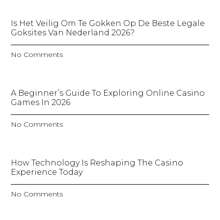
Is Het Veilig Om Te Gokken Op De Beste Legale
Goksites Van Nederland 2026?
No Comments
A Beginner’s Guide To Exploring Online Casino
Games In 2026
No Comments
How Technology Is Reshaping The Casino
Experience Today
No Comments