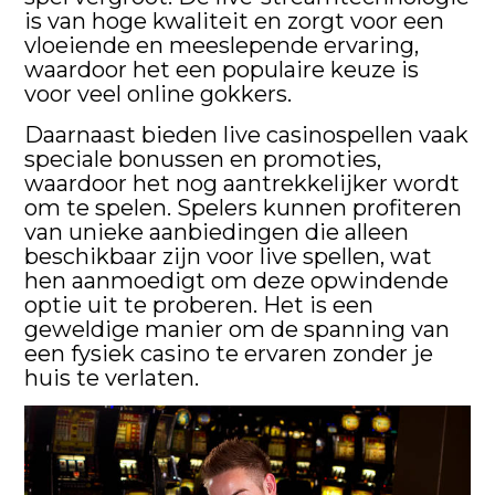
is van hoge kwaliteit en zorgt voor een
vloeiende en meeslepende ervaring,
waardoor het een populaire keuze is
voor veel online gokkers.
Daarnaast bieden live casinospellen vaak
speciale bonussen en promoties,
waardoor het nog aantrekkelijker wordt
om te spelen. Spelers kunnen profiteren
van unieke aanbiedingen die alleen
beschikbaar zijn voor live spellen, wat
hen aanmoedigt om deze opwindende
optie uit te proberen. Het is een
geweldige manier om de spanning van
een fysiek casino te ervaren zonder je
huis te verlaten.