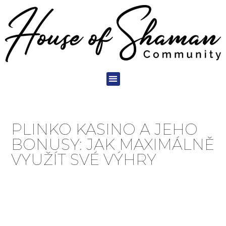
PLINKO KASINO A JEHO
BONUSY: JAK MAXIMÁLNĚ
VYUŽÍT SVÉ VÝHRY