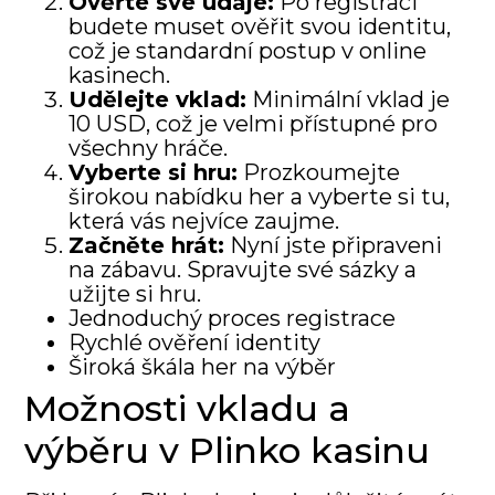
Ověřte své údaje:
Po registraci
budete muset ověřit svou identitu,
což je standardní postup v online
kasinech.
Udělejte vklad:
Minimální vklad je
10 USD, což je velmi přístupné pro
všechny hráče.
Vyberte si hru:
Prozkoumejte
širokou nabídku her a vyberte si tu,
která vás nejvíce zaujme.
Začněte hrát:
Nyní jste připraveni
na zábavu. Spravujte své sázky a
užijte si hru.
Jednoduchý proces registrace
Rychlé ověření identity
Široká škála her na výběr
Možnosti vkladu a
výběru v Plinko kasinu