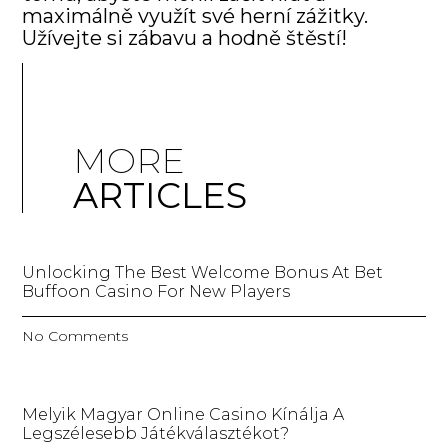
maximálně využít své herní zážitky.
Užívejte si zábavu a hodně štěstí!
MORE
ARTICLES
Unlocking The Best Welcome Bonus At Bet
Buffoon Casino For New Players
No Comments
Melyik Magyar Online Casino Kínálja A
Legszélesebb Játékválasztékot?