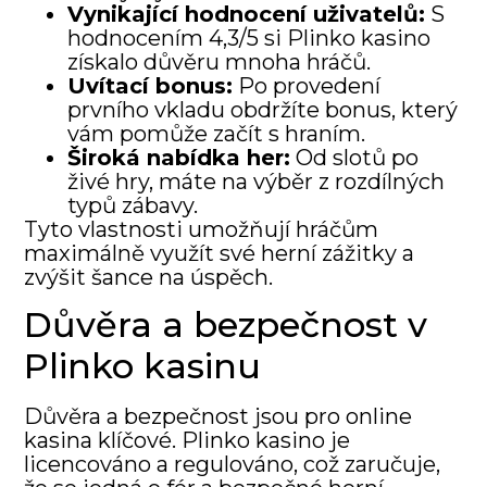
Vynikající hodnocení uživatelů:
S
hodnocením 4,3/5 si Plinko kasino
získalo důvěru mnoha hráčů.
Uvítací bonus:
Po provedení
prvního vkladu obdržíte bonus, který
vám pomůže začít s hraním.
Široká nabídka her:
Od slotů po
živé hry, máte na výběr z rozdílných
typů zábavy.
Tyto vlastnosti umožňují hráčům
maximálně využít své herní zážitky a
zvýšit šance na úspěch.
Důvěra a bezpečnost v
Plinko kasinu
Důvěra a bezpečnost jsou pro online
kasina klíčové. Plinko kasino je
licencováno a regulováno, což zaručuje,