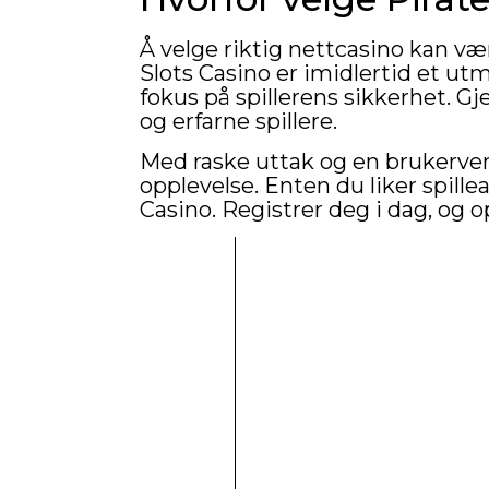
Å velge riktig nettcasino kan v
Slots Casino er imidlertid et ut
fokus på spillerens sikkerhet. G
og erfarne spillere.
Med raske uttak og en brukerven
opplevelse. Enten du liker spillea
Casino. Registrer deg i dag, og 