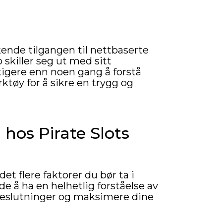
nde tilgangen til nettbaserte
 skiller seg ut med sitt
ktigere enn noen gang å forstå
ktøy for å sikre en trygg og
 hos Pirate Slots
et flere faktorer du bør ta i
de å ha en helhetlig forståelse av
e beslutninger og maksimere dine