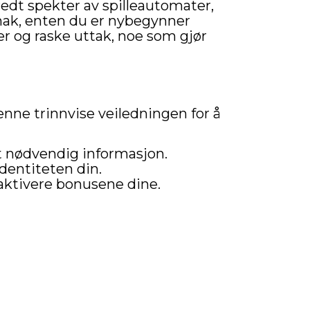
redt spekter av spilleautomater,
 smak, enten du er nybegynner
ser og raske uttak, noe som gjør
enne trinnvise veiledningen for å
ut nødvendig informasjon.
identiteten din.
ktivere bonusene dine.