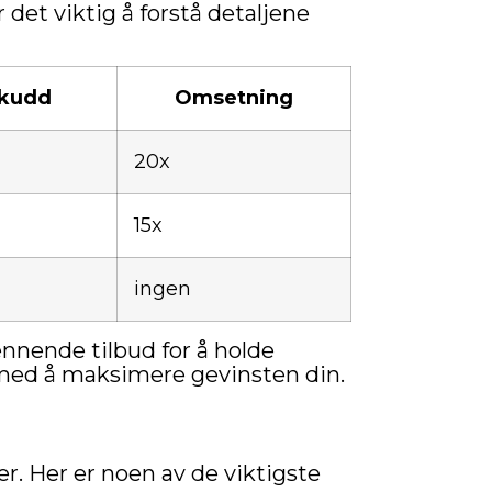
r det viktig å forstå detaljene
skudd
Omsetning
20x
15x
ingen
nnende tilbud for å holde
g med å maksimere gevinsten din.
r. Her er noen av de viktigste