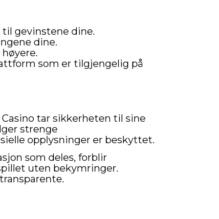
til gevinstene dine.
engene dine.
 høyere.
lattform som er tilgjengelig på
Casino tar sikkerheten til sine
ølger strenge
sielle opplysninger er beskyttet.
asjon som deles, forblir
spillet uten bekymringer.
 transparente.