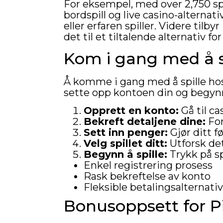
For eksempel, med over 2,750 spil
bordspill og live casino-alterna
eller erfaren spiller. Videre til
det til et tiltalende alternativ fo
Kom i gang med å s
Å komme i gang med å spille hos 
sette opp kontoen din og begynne
Opprett en konto:
Gå til ca
Bekreft detaljene dine:
For
Sett inn penger:
Gjør ditt 
Velg spillet ditt:
Utforsk det
Begynn å spille:
Trykk på s
Enkel registrering prosess
Rask bekreftelse av konto
Fleksible betalingsalternat
Bonusoppsett for Pi