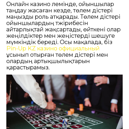
Онлайн казино әлемінде, ойыншылар
таңдау жасаған кезде, төлем әдістері
маңызды роль атқарады. Төлем әдістері
ойыншылардың тәжірибесін
айтарлықтай жақсартады, өйткені олар
жеңілдіктер мен жеңістерді шешуге
мүмкіндік береді. Осы мақалада, біз
Pin-Up KZ казино официальный
ұсынып отырған төлем әдістері мен
олардың артықшылықтарын
қарастырамыз.