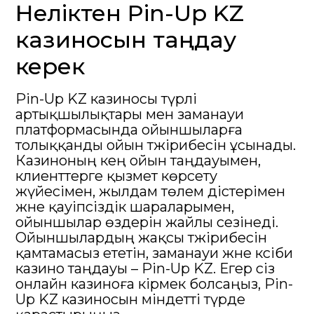
Неліктен Pin-Up KZ
казиносын таңдау
керек
Pin-Up KZ казиносы түрлі
артықшылықтары мен заманауи
платформасында ойыншыларға
толыққанды ойын тәжірибесін ұсынады.
Казиноның кең ойын таңдауымен,
клиенттерге қызмет көрсету
жүйесімен, жылдам төлем әдістерімен
және қауіпсіздік шараларымен,
ойыншылар өздерін жайлы сезінеді.
Ойыншылардың жақсы тәжірибесін
қамтамасыз ететін, заманауи және кәсіби
казино таңдауы – Pin-Up KZ. Егер сіз
онлайн казиноға кірмек болсаңыз, Pin-
Up KZ казиносын міндетті түрде