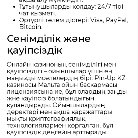
Тұтынушыларды қолдау: 24/7 тірі
чат қызметі.
Әртүрлі төлем әдістері: Visa, PayPal,
Bitcoin.
Сенімділік және
қауіпсіздік
Онлайн казиноның сенімділігі мен
қауіпсіздігі – ойыншылар үшін ең
маңызды мәселелердің бірі. Pin-Up KZ
казиносы Мальта ойын басқармасы
лицензиясына ие, бұл олардың заңды
және қауіпсіз болатындығын
куәландырады. Ойыншылардың
деректері мен ақша қаражаттары
мықты криптографиялық
технологиялармен қорғалған, бұл
қауіпсіздік деңгейін арттырады.