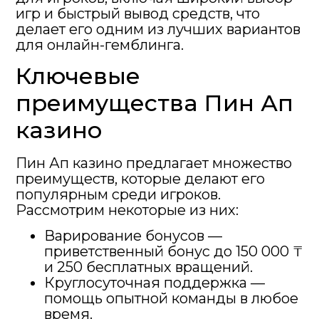
игр и быстрый вывод средств, что
делает его одним из лучших вариантов
для онлайн-гемблинга.
Ключевые
преимущества Пин Ап
казино
Пин Ап казино предлагает множество
преимуществ, которые делают его
популярным среди игроков.
Рассмотрим некоторые из них:
Варирование бонусов —
приветственный бонус до 150 000 ₸
и 250 бесплатных вращений.
Круглосуточная поддержка —
помощь опытной команды в любое
время.