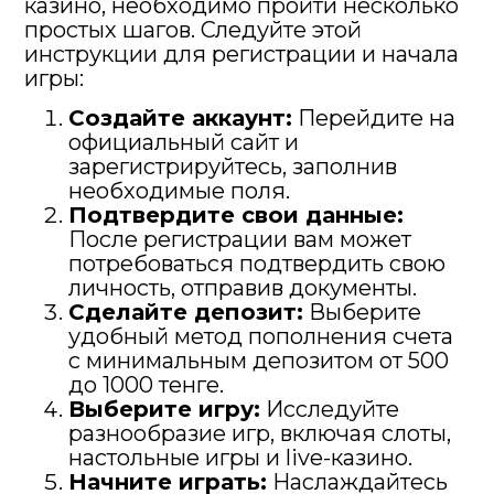
казино, необходимо пройти несколько
простых шагов. Следуйте этой
инструкции для регистрации и начала
игры:
Создайте аккаунт:
Перейдите на
официальный сайт и
зарегистрируйтесь, заполнив
необходимые поля.
Подтвердите свои данные:
После регистрации вам может
потребоваться подтвердить свою
личность, отправив документы.
Сделайте депозит:
Выберите
удобный метод пополнения счета
с минимальным депозитом от 500
до 1000 тенге.
Выберите игру:
Исследуйте
разнообразие игр, включая слоты,
настольные игры и live-казино.
Начните играть:
Наслаждайтесь