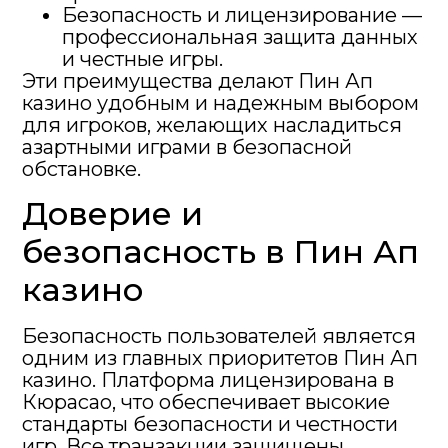
Безопасность и лицензирование —
профессиональная защита данных
и честные игры.
Эти преимущества делают Пин Ап
казино удобным и надежным выбором
для игроков, желающих насладиться
азартными играми в безопасной
обстановке.
Доверие и
безопасность в Пин Ап
казино
Безопасность пользователей является
одним из главных приоритетов Пин Ап
казино. Платформа лицензирована в
Кюрасао, что обеспечивает высокие
стандарты безопасности и честности
игр. Все транзакции защищены