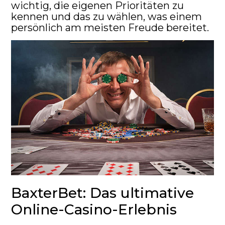
wichtig, die eigenen Prioritäten zu
kennen und das zu wählen, was einem
persönlich am meisten Freude bereitet.
BaxterBet: Das ultimative
Online-Casino-Erlebnis