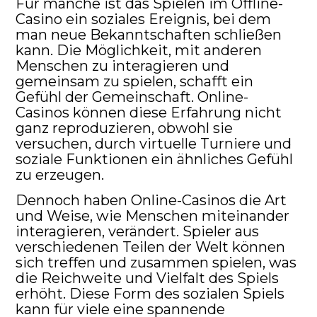
Für manche ist das Spielen im Offline-
Casino ein soziales Ereignis, bei dem
man neue Bekanntschaften schließen
kann. Die Möglichkeit, mit anderen
Menschen zu interagieren und
gemeinsam zu spielen, schafft ein
Gefühl der Gemeinschaft. Online-
Casinos können diese Erfahrung nicht
ganz reproduzieren, obwohl sie
versuchen, durch virtuelle Turniere und
soziale Funktionen ein ähnliches Gefühl
zu erzeugen.
Dennoch haben Online-Casinos die Art
und Weise, wie Menschen miteinander
interagieren, verändert. Spieler aus
verschiedenen Teilen der Welt können
sich treffen und zusammen spielen, was
die Reichweite und Vielfalt des Spiels
erhöht. Diese Form des sozialen Spiels
kann für viele eine spannende