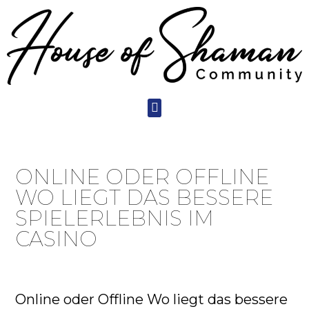
ONLINE ODER OFFLINE
WO LIEGT DAS BESSERE
SPIELERLEBNIS IM
CASINO
Online oder Offline Wo liegt das bessere