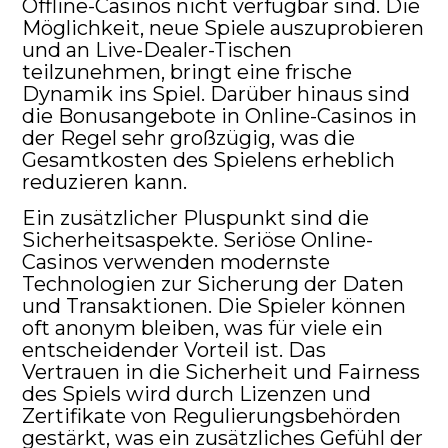
Offline-Casinos nicht verfügbar sind. Die
Möglichkeit, neue Spiele auszuprobieren
und an Live-Dealer-Tischen
teilzunehmen, bringt eine frische
Dynamik ins Spiel. Darüber hinaus sind
die Bonusangebote in Online-Casinos in
der Regel sehr großzügig, was die
Gesamtkosten des Spielens erheblich
reduzieren kann.
Ein zusätzlicher Pluspunkt sind die
Sicherheitsaspekte. Seriöse Online-
Casinos verwenden modernste
Technologien zur Sicherung der Daten
und Transaktionen. Die Spieler können
oft anonym bleiben, was für viele ein
entscheidender Vorteil ist. Das
Vertrauen in die Sicherheit und Fairness
des Spiels wird durch Lizenzen und
Zertifikate von Regulierungsbehörden
gestärkt, was ein zusätzliches Gefühl der