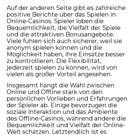
Auf der anderen Seite gibt es zahlreiche
positive Berichte über das Spielen in
Online-Casinos. Spieler loben die
Bequemlichkeit, die Vielfalt der Spiele
und die attraktiven Bonusangebote.
Viele fühlen sich auch sicherer, weil sie
anonym spielen können und die
Möglichkeit haben, ihre Einsätze besser
zu kontrollieren. Die Flexibilität,
jederzeit spielen zu können, wird von
vielen als großer Vorteil angesehen.
Insgesamt hängt die Wahl zwischen
Online und Offline stark von den
persönlichen Vorlieben und Erfahrungen
der Spieler ab. Einige bevorzugen die
soziale Interaktion und das Ambiente
des Offline-Casinos, während andere die
Bequemlichkeit und Vielfalt der Online-
Welt schätzen. Letztendlich ist es