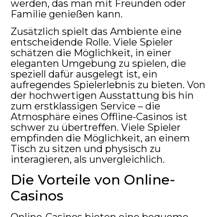
werden, das man mit Freunden oder
Familie genießen kann.
Zusätzlich spielt das Ambiente eine
entscheidende Rolle. Viele Spieler
schätzen die Möglichkeit, in einer
eleganten Umgebung zu spielen, die
speziell dafür ausgelegt ist, ein
aufregendes Spielerlebnis zu bieten. Von
der hochwertigen Ausstattung bis hin
zum erstklassigen Service – die
Atmosphäre eines Offline-Casinos ist
schwer zu übertreffen. Viele Spieler
empfinden die Möglichkeit, an einem
Tisch zu sitzen und physisch zu
interagieren, als unvergleichlich.
Die Vorteile von Online-
Casinos
Online-Casinos bieten eine bequeme