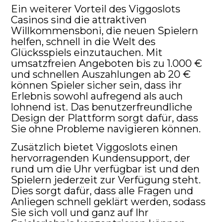
Ein weiterer Vorteil des Viggoslots
Casinos sind die attraktiven
Willkommensboni, die neuen Spielern
helfen, schnell in die Welt des
Glücksspiels einzutauchen. Mit
umsatzfreien Angeboten bis zu 1.000 €
und schnellen Auszahlungen ab 20 €
können Spieler sicher sein, dass ihr
Erlebnis sowohl aufregend als auch
lohnend ist. Das benutzerfreundliche
Design der Plattform sorgt dafür, dass
Sie ohne Probleme navigieren können.
Zusätzlich bietet Viggoslots einen
hervorragenden Kundensupport, der
rund um die Uhr verfügbar ist und den
Spielern jederzeit zur Verfügung steht.
Dies sorgt dafür, dass alle Fragen und
Anliegen schnell geklärt werden, sodass
Sie sich voll und ganz auf Ihr