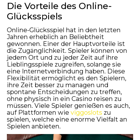
Die Vorteile des Online-
Glücksspiels
Online-Glücksspiel hat in den letzten
Jahren erheblich an Beliebtheit
gewonnen. Einer der Hauptvorteile ist
die Zugänglichkeit. Spieler können von
jedem Ort und zu jeder Zeit auf ihre
Lieblingsspiele zugreifen, solange sie
eine Internetverbindung haben. Diese
Flexibilität ermöglicht es den Spielern,
ihre Zeit besser zu managen und
spontane Entscheidungen zu treffen,
ohne physisch in ein Casino reisen zu
müssen. Viele Spieler genießen es auch,
auf Plattformen wie
viggoslots
zu
spielen, welche eine enorme Vielfalt an
Spielen anbieten.