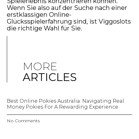
Spielerlebnis konzentrieren können.
Wenn Sie also auf der Suche nach einer
erstklassigen Online-
Glücksspielerfahrung sind, ist Viggoslots
die richtige Wahl für Sie.
MORE
ARTICLES
Best Online Pokies Australia: Navigating Real
Money Pokies For A Rewarding Experience
No Comments