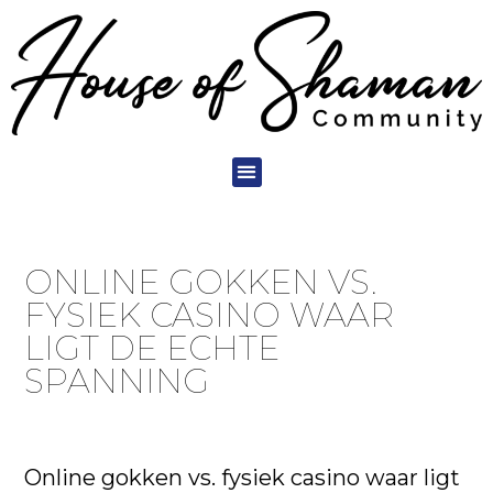
ONLINE GOKKEN VS.
FYSIEK CASINO WAAR
LIGT DE ECHTE
SPANNING
Online gokken vs. fysiek casino waar ligt