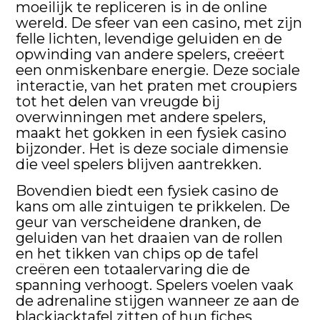
moeilijk te repliceren is in de online
wereld. De sfeer van een casino, met zijn
felle lichten, levendige geluiden en de
opwinding van andere spelers, creëert
een onmiskenbare energie. Deze sociale
interactie, van het praten met croupiers
tot het delen van vreugde bij
overwinningen met andere spelers,
maakt het gokken in een fysiek casino
bijzonder. Het is deze sociale dimensie
die veel spelers blijven aantrekken.
Bovendien biedt een fysiek casino de
kans om alle zintuigen te prikkelen. De
geur van verscheidene dranken, de
geluiden van het draaien van de rollen
en het tikken van chips op de tafel
creëren een totaalervaring die de
spanning verhoogt. Spelers voelen vaak
de adrenaline stijgen wanneer ze aan de
blackjacktafel zitten of hun fiches