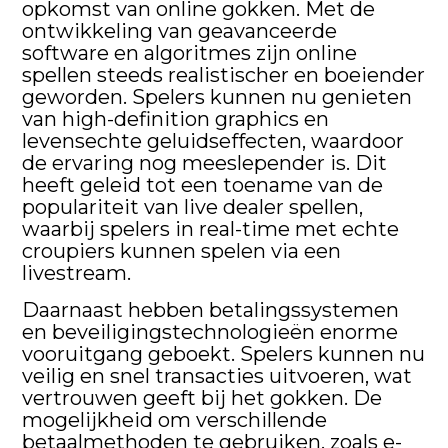
opkomst van online gokken. Met de
ontwikkeling van geavanceerde
software en algoritmes zijn online
spellen steeds realistischer en boeiender
geworden. Spelers kunnen nu genieten
van high-definition graphics en
levensechte geluidseffecten, waardoor
de ervaring nog meeslepender is. Dit
heeft geleid tot een toename van de
populariteit van live dealer spellen,
waarbij spelers in real-time met echte
croupiers kunnen spelen via een
livestream.
Daarnaast hebben betalingssystemen
en beveiligingstechnologieën enorme
vooruitgang geboekt. Spelers kunnen nu
veilig en snel transacties uitvoeren, wat
vertrouwen geeft bij het gokken. De
mogelijkheid om verschillende
betaalmethoden te gebruiken, zoals e-