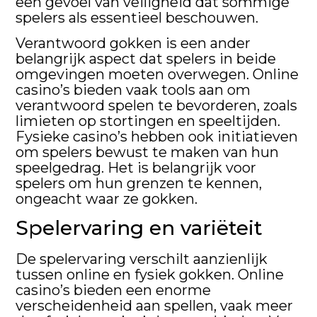
een gevoel van veiligheid dat sommige
spelers als essentieel beschouwen.
Verantwoord gokken is een ander
belangrijk aspect dat spelers in beide
omgevingen moeten overwegen. Online
casino’s bieden vaak tools aan om
verantwoord spelen te bevorderen, zoals
limieten op stortingen en speeltijden.
Fysieke casino’s hebben ook initiatieven
om spelers bewust te maken van hun
speelgedrag. Het is belangrijk voor
spelers om hun grenzen te kennen,
ongeacht waar ze gokken.
Spelervaring en variëteit
De spelervaring verschilt aanzienlijk
tussen online en fysiek gokken. Online
casino’s bieden een enorme
verscheidenheid aan spellen, vaak meer