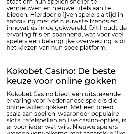
staat om hun spellen sneller te
vernieuwen en nieuwe titels aan te
bieden. Hierdoor blijven spelers altijd in
aanraking met de nieuwste trends en
innovaties in de gokwereld. Dit houdt de
ervaring fris en spannend, wat voor veel
spelers een belangrijke overweging is bij
het kiezen van hun speelplatform.
Kokobet Casino: De beste
keuze voor online gokken
Kokobet Casino biedt een uitstekende
ervaring voor Nederlandse spelers die
online willen gokken. Met een breed
scala aan spellen, waaronder populaire
slots, tafelspellen en live casino-opties, is
er voor ieder wat wils. Nieuwe spelers
worden verwelkomd met aantrekkelijke