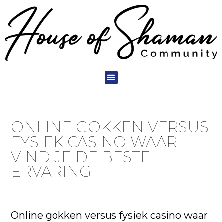
ONLINE GOKKEN VERSUS
FYSIEK CASINO WAAR
VIND JE DE BESTE
ERVARING
Online gokken versus fysiek casino waar