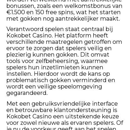
bonussen, zoals een welkomstbonus van
€1.500 en 150 free spins, wat het starten
met gokken nog aantrekkelijker maakt.
Verantwoord spelen staat centraal bij
Kokobet Casino. Het platform heeft
verschillende maatregelen getroffen om
ervoor te zorgen dat spelers veilig en
plezierig kunnen gokken. Dit omvat
tools voor zelfbeheersing, waarmee
spelers hun inzetlimieten kunnen
instellen. Hierdoor wordt de kans op
problematisch gokken verminderd en
wordt een veilige speelomgeving
gegarandeerd.
Met een gebruiksvriendelijke interface
en betrouwbare klantondersteuning is
Kokobet Casino een uitstekende keuze
voor zowel nieuwe als ervaren spelers. Of
je nu de voorkeur geeft aan het spelen