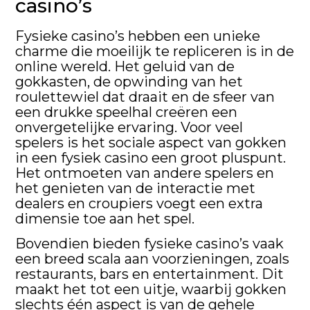
casino’s
Fysieke casino’s hebben een unieke
charme die moeilijk te repliceren is in de
online wereld. Het geluid van de
gokkasten, de opwinding van het
roulettewiel dat draait en de sfeer van
een drukke speelhal creëren een
onvergetelijke ervaring. Voor veel
spelers is het sociale aspect van gokken
in een fysiek casino een groot pluspunt.
Het ontmoeten van andere spelers en
het genieten van de interactie met
dealers en croupiers voegt een extra
dimensie toe aan het spel.
Bovendien bieden fysieke casino’s vaak
een breed scala aan voorzieningen, zoals
restaurants, bars en entertainment. Dit
maakt het tot een uitje, waarbij gokken
slechts één aspect is van de gehele