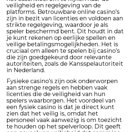
veiligheid en regelgeving van de
platforms. Betrouwbare online casino’s
zijn in bezit van licenties en voldoen aan
strikte regelgeving, waardoor je als
speler beschermd bent. Dit houdt in dat
je kunt rekenen op eerlijke spellen en
veilige betalingsmogelijkheden. Het is
cruciaal om alleen te spelen bij casino’s
die zijn goedgekeurd door relevante
autoriteiten, zoals de Kansspelautoriteit
in Nederland.
Fysieke casino’s zijn ook onderworpen
aan strenge regels en hebben vaak
licenties die de veiligheid van hun
spelers waarborgen. Het voordeel van
een fysiek casino is dat je direct kunt
zien dat het veilig is, omdat het
personeel vaak aanwezig is om toezicht
te houden op het spelverloop. Dit geeft