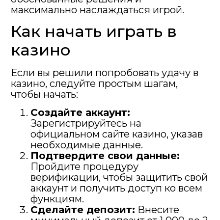
максимально наслаждаться игрой.
Как начать играть в
казино
Если вы решили попробовать удачу в
казино, следуйте простым шагам,
чтобы начать:
Создайте аккаунт:
Зарегистрируйтесь на
официальном сайте казино, указав
необходимые данные.
Подтвердите свои данные:
Пройдите процедуру
верификации, чтобы защитить свой
аккаунт и получить доступ ко всем
функциям.
Сделайте депозит:
Внесите