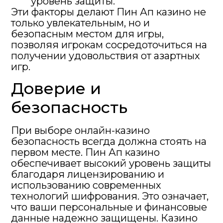
уровень защиты.
Эти факторы делают Пин Ап казино не
только увлекательным, но и
безопасным местом для игры,
позволяя игрокам сосредоточиться на
получении удовольствия от азартных
игр.
Доверие и
безопасность
При выборе онлайн-казино
безопасность всегда должна стоять на
первом месте. Пин Ап казино
обеспечивает высокий уровень защиты
благодаря лицензированию и
использованию современных
технологий шифрования. Это означает,
что ваши персональные и финансовые
данные надежно защищены. Казино