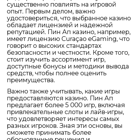
существенно повлиять на игровой
опыт. Первым делом, важно
удостовериться, что выбранное казино
обладает лицензией и надежной
репутацией. Пин Ап казино, например,
имеет лицензию Curaçao eGaming, что
говорит о высоких стандартах
безопасности и честности. Кроме того,
стоит изучить ассортимент игр,
доступные бонусы и методики вывода
средств, чтобы полнее оценить
преимущества.
Важно также учитывать, какие игры
предоставляются казино. Пин Ап
предлагает более 5 000 игр, включая
привлекательные слоты и лайв-игры,
что удовлетворяет интересы самых
разных игроков. Зная эти основы, вы
сможете принимать более
обоснованные решения и