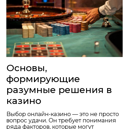
Основы,
формирующие
разумные решения в
казино
Выбор онлайн-казино — это не просто
вопрос удачи. Он требует понимания
ряда факторов, которые могут