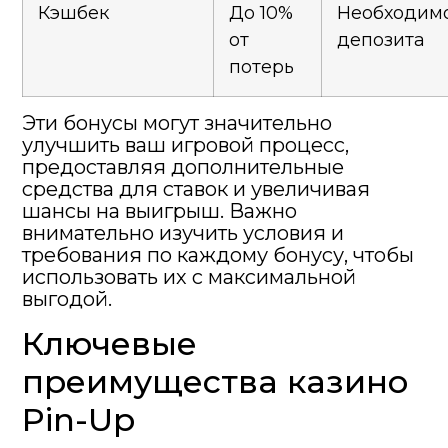
Кэшбек
До 10%
Необходим
от
депозита
потерь
Эти бонусы могут значительно
улучшить ваш игровой процесс,
предоставляя дополнительные
средства для ставок и увеличивая
шансы на выигрыш. Важно
внимательно изучить условия и
требования по каждому бонусу, чтобы
использовать их с максимальной
выгодой.
Ключевые
преимущества казино
Pin-Up