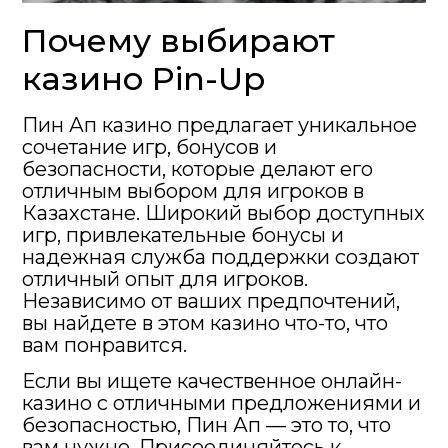
Почему выбирают
казино Pin-Up
Пин Ап казино предлагает уникальное
сочетание игр, бонусов и
безопасности, которые делают его
отличным выбором для игроков в
Казахстане. Широкий выбор доступных
игр, привлекательные бонусы и
надежная служба поддержки создают
отличный опыт для игроков.
Независимо от ваших предпочтений,
вы найдете в этом казино что-то, что
вам понравится.
Если вы ищете качественное онлайн-
казино с отличными предложениями и
безопасностью, Пин Ап — это то, что
вам нужно. Присоединяйтесь к