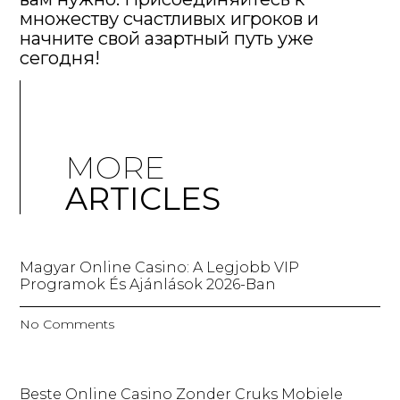
множеству счастливых игроков и
начните свой азартный путь уже
сегодня!
MORE
ARTICLES
Magyar Online Casino: A Legjobb VIP
Programok És Ajánlások 2026-Ban
No Comments
Beste Online Casino Zonder Cruks Mobiele