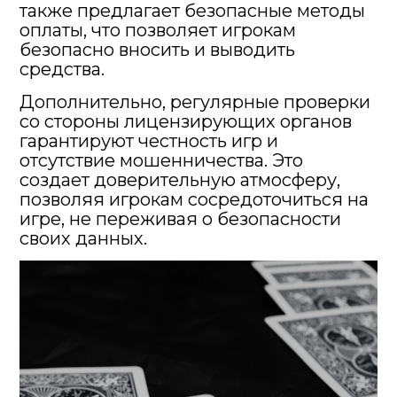
также предлагает безопасные методы
оплаты, что позволяет игрокам
безопасно вносить и выводить
средства.
Дополнительно, регулярные проверки
со стороны лицензирующих органов
гарантируют честность игр и
отсутствие мошенничества. Это
создает доверительную атмосферу,
позволяя игрокам сосредоточиться на
игре, не переживая о безопасности
своих данных.