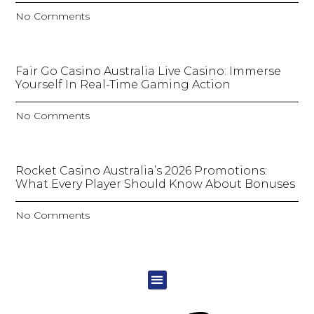
No Comments
Fair Go Casino Australia Live Casino: Immerse
Yourself In Real-Time Gaming Action
No Comments
Rocket Casino Australia’s 2026 Promotions:
What Every Player Should Know About Bonuses
No Comments