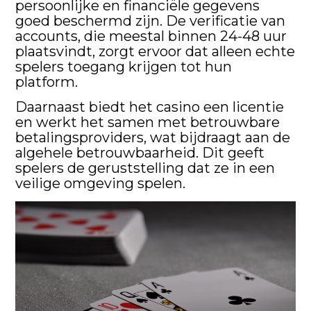
persoonlijke en financiële gegevens
goed beschermd zijn. De verificatie van
accounts, die meestal binnen 24-48 uur
plaatsvindt, zorgt ervoor dat alleen echte
spelers toegang krijgen tot hun
platform.
Daarnaast biedt het casino een licentie
en werkt het samen met betrouwbare
betalingsproviders, wat bijdraagt aan de
algehele betrouwbaarheid. Dit geeft
spelers de geruststelling dat ze in een
veilige omgeving spelen.