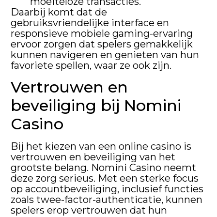
moeiteloze transacties.
Daarbij komt dat de
gebruiksvriendelijke interface en
responsieve mobiele gaming-ervaring
ervoor zorgen dat spelers gemakkelijk
kunnen navigeren en genieten van hun
favoriete spellen, waar ze ook zijn.
Vertrouwen en
beveiliging bij Nomini
Casino
Bij het kiezen van een online casino is
vertrouwen en beveiliging van het
grootste belang. Nomini Casino neemt
deze zorg serieus. Met een sterke focus
op accountbeveiliging, inclusief functies
zoals twee-factor-authenticatie, kunnen
spelers erop vertrouwen dat hun