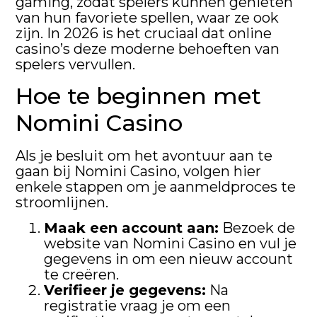
gaming, zodat spelers kunnen genieten
van hun favoriete spellen, waar ze ook
zijn. In 2026 is het cruciaal dat online
casino’s deze moderne behoeften van
spelers vervullen.
Hoe te beginnen met
Nomini Casino
Als je besluit om het avontuur aan te
gaan bij Nomini Casino, volgen hier
enkele stappen om je aanmeldproces te
stroomlijnen.
Maak een account aan:
Bezoek de
website van Nomini Casino en vul je
gegevens in om een nieuw account
te creëren.
Verifieer je gegevens:
Na
registratie vraag je om een