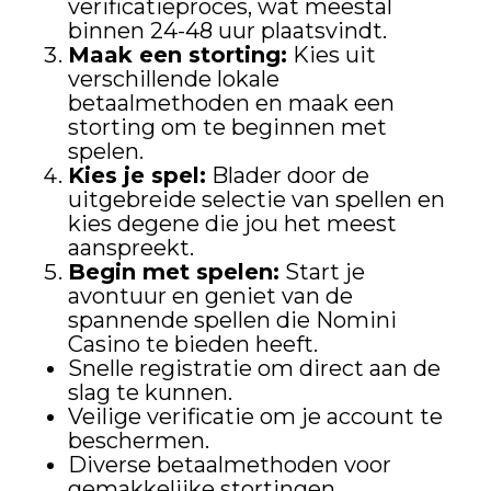
verificatieproces, wat meestal
binnen 24-48 uur plaatsvindt.
Maak een storting:
Kies uit
verschillende lokale
betaalmethoden en maak een
storting om te beginnen met
spelen.
Kies je spel:
Blader door de
uitgebreide selectie van spellen en
kies degene die jou het meest
aanspreekt.
Begin met spelen:
Start je
avontuur en geniet van de
spannende spellen die Nomini
Casino te bieden heeft.
Snelle registratie om direct aan de
slag te kunnen.
Veilige verificatie om je account te
beschermen.
Diverse betaalmethoden voor
gemakkelijke stortingen.