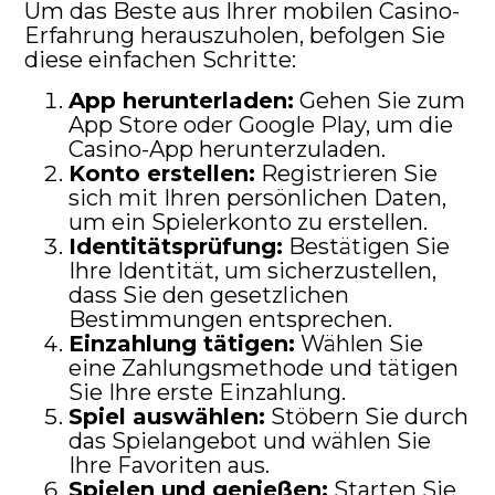
Um das Beste aus Ihrer mobilen Casino-
Erfahrung herauszuholen, befolgen Sie
diese einfachen Schritte:
App herunterladen:
Gehen Sie zum
App Store oder Google Play, um die
Casino-App herunterzuladen.
Konto erstellen:
Registrieren Sie
sich mit Ihren persönlichen Daten,
um ein Spielerkonto zu erstellen.
Identitätsprüfung:
Bestätigen Sie
Ihre Identität, um sicherzustellen,
dass Sie den gesetzlichen
Bestimmungen entsprechen.
Einzahlung tätigen:
Wählen Sie
eine Zahlungsmethode und tätigen
Sie Ihre erste Einzahlung.
Spiel auswählen:
Stöbern Sie durch
das Spielangebot und wählen Sie
Ihre Favoriten aus.
Spielen und genießen:
Starten Sie