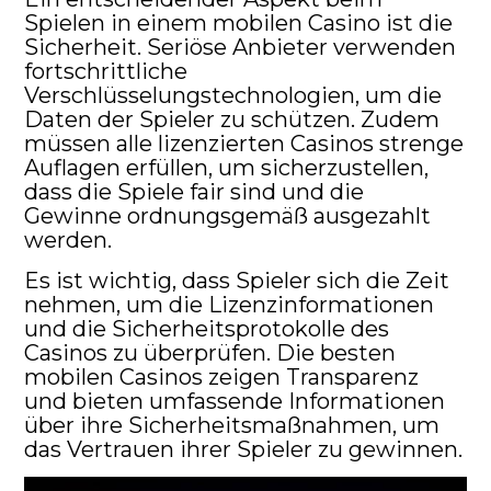
Spielen in einem mobilen Casino ist die
Sicherheit. Seriöse Anbieter verwenden
fortschrittliche
Verschlüsselungstechnologien, um die
Daten der Spieler zu schützen. Zudem
müssen alle lizenzierten Casinos strenge
Auflagen erfüllen, um sicherzustellen,
dass die Spiele fair sind und die
Gewinne ordnungsgemäß ausgezahlt
werden.
Es ist wichtig, dass Spieler sich die Zeit
nehmen, um die Lizenzinformationen
und die Sicherheitsprotokolle des
Casinos zu überprüfen. Die besten
mobilen Casinos zeigen Transparenz
und bieten umfassende Informationen
über ihre Sicherheitsmaßnahmen, um
das Vertrauen ihrer Spieler zu gewinnen.