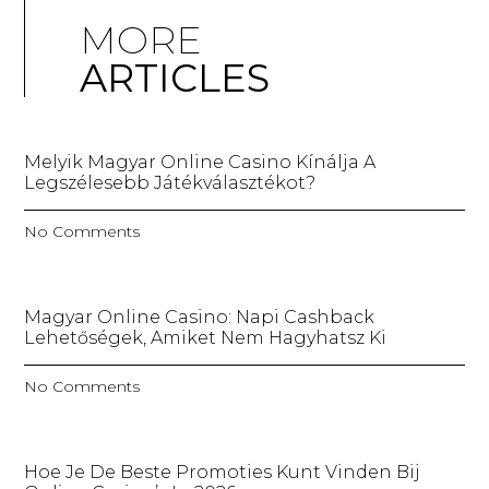
MORE
ARTICLES
Melyik Magyar Online Casino Kínálja A
Legszélesebb Játékválasztékot?
No Comments
Magyar Online Casino: Napi Cashback
Lehetőségek, Amiket Nem Hagyhatsz Ki
No Comments
Hoe Je De Beste Promoties Kunt Vinden Bij