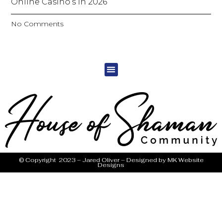
Online Casino’s In 2026
No Comments
© Copyright 2023 – Jared Oliver – Designed by
MK Website
Designs