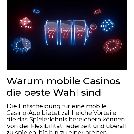
Warum mobile Casinos
die beste Wahl sind
Die Entscheidung für eine mobile
Casino-App bietet zahlreiche Vorteile,
die das Spielerlebnis bereichern können.
Von der Flexibilität, jederzeit und überall
zu spielen, bis hin zu einer breiten