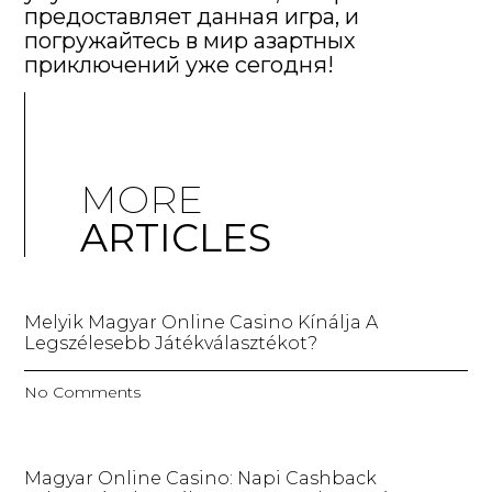
предоставляет данная игра, и
погружайтесь в мир азартных
приключений уже сегодня!
MORE
ARTICLES
Melyik Magyar Online Casino Kínálja A
Legszélesebb Játékválasztékot?
No Comments
Magyar Online Casino: Napi Cashback