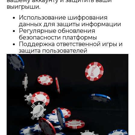
выигрыши.
Использование шифрования
данных для защиты информации
Регулярные обновления
безопасности платформы
Поддержка ответственной игры и
защита пользователей