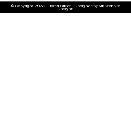
© Copyright 2023 – Jared Oliver – Designed by
MK Website
Designs