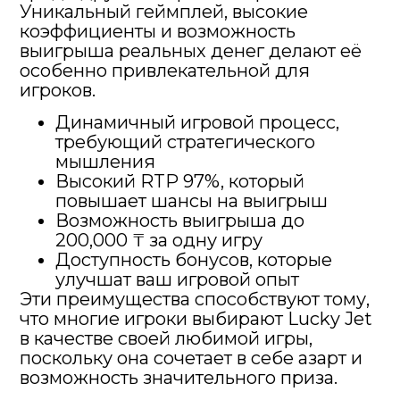
Уникальный геймплей, высокие
коэффициенты и возможность
выигрыша реальных денег делают её
особенно привлекательной для
игроков.
Динамичный игровой процесс,
требующий стратегического
мышления
Высокий RTP 97%, который
повышает шансы на выигрыш
Возможность выигрыша до
200,000 ₸ за одну игру
Доступность бонусов, которые
улучшат ваш игровой опыт
Эти преимущества способствуют тому,
что многие игроки выбирают Lucky Jet
в качестве своей любимой игры,
поскольку она сочетает в себе азарт и
возможность значительного приза.