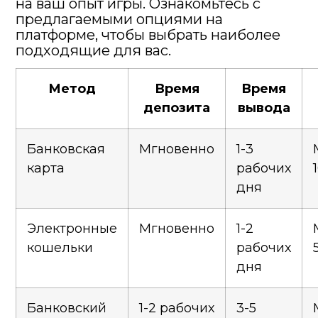
на ваш опыт игры. Ознакомьтесь с
предлагаемыми опциями на
платформе, чтобы выбрать наиболее
подходящие для вас.
Метод
Время
Время
депозита
вывода
Банковская
Мгновенно
1-3
карта
рабочих
дня
Электронные
Мгновенно
1-2
кошельки
рабочих
дня
Банковский
1-2 рабочих
3-5