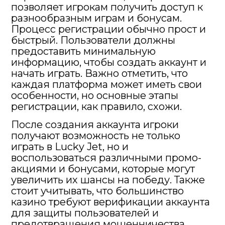
позволяет игрокам получить доступ к
разнообразным играм и бонусам.
Процесс регистрации обычно прост и
быстрый. Пользователи должны
предоставить минимальную
информацию, чтобы создать аккаунт и
начать играть. Важно отметить, что
каждая платформа может иметь свои
особенности, но основные этапы
регистрации, как правило, схожи.
После создания аккаунта игроки
получают возможность не только
играть в Lucky Jet, но и
воспользоваться различными промо-
акциями и бонусами, которые могут
увеличить их шансы на победу. Также
стоит учитывать, что большинство
казино требуют верификации аккаунта
для защиты пользователей и
предотвращения мошенничества.