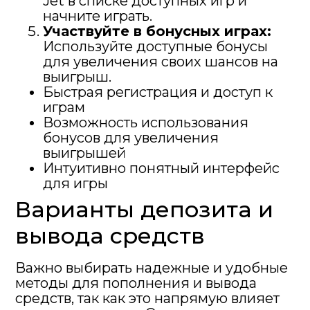
Jet в списке доступных игр и
начните играть.
Участвуйте в бонусных играх:
Используйте доступные бонусы
для увеличения своих шансов на
выигрыш.
Быстрая регистрация и доступ к
играм
Возможность использования
бонусов для увеличения
выигрышей
Интуитивно понятный интерфейс
для игры
Варианты депозита и
вывода средств
Важно выбирать надежные и удобные
методы для пополнения и вывода
средств, так как это напрямую влияет