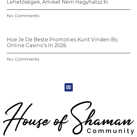
Lehetőségek, Amiket Nem Hagyhatsz Ki
No Comments
Hoe Je De Beste Promoties Kunt Vinden Bij
Online Casino’s In 2026
No Comments