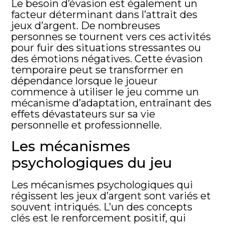
Le besoin d’évasion est également un
facteur déterminant dans l’attrait des
jeux d’argent. De nombreuses
personnes se tournent vers ces activités
pour fuir des situations stressantes ou
des émotions négatives. Cette évasion
temporaire peut se transformer en
dépendance lorsque le joueur
commence à utiliser le jeu comme un
mécanisme d’adaptation, entraînant des
effets dévastateurs sur sa vie
personnelle et professionnelle.
Les mécanismes
psychologiques du jeu
Les mécanismes psychologiques qui
régissent les jeux d’argent sont variés et
souvent intriqués. L’un des concepts
clés est le renforcement positif, qui