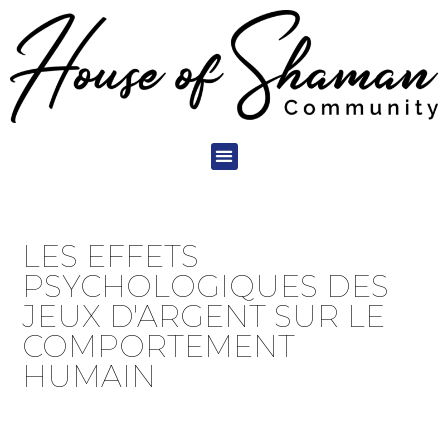
LES EFFETS
PSYCHOLOGIQUES DES
JEUX D'ARGENT SUR LE
COMPORTEMENT
HUMAIN