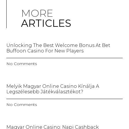
MORE
ARTICLES
Unlocking The Best Welcome Bonus At Bet
Buffoon Casino For New Players
No Comments
Melyik Magyar Online Casino Kínálja A
Legszélesebb Játékválasztékot?
No Comments
Magyar Online Casino: Napi Cashback