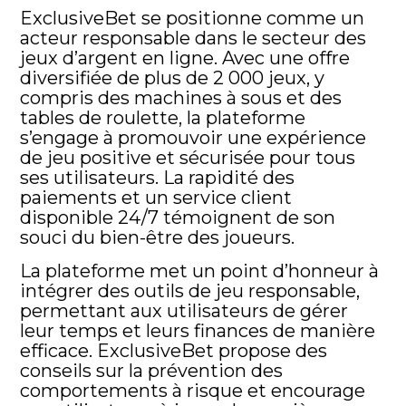
ExclusiveBet se positionne comme un
acteur responsable dans le secteur des
jeux d’argent en ligne. Avec une offre
diversifiée de plus de 2 000 jeux, y
compris des machines à sous et des
tables de roulette, la plateforme
s’engage à promouvoir une expérience
de jeu positive et sécurisée pour tous
ses utilisateurs. La rapidité des
paiements et un service client
disponible 24/7 témoignent de son
souci du bien-être des joueurs.
La plateforme met un point d’honneur à
intégrer des outils de jeu responsable,
permettant aux utilisateurs de gérer
leur temps et leurs finances de manière
efficace. ExclusiveBet propose des
conseils sur la prévention des
comportements à risque et encourage