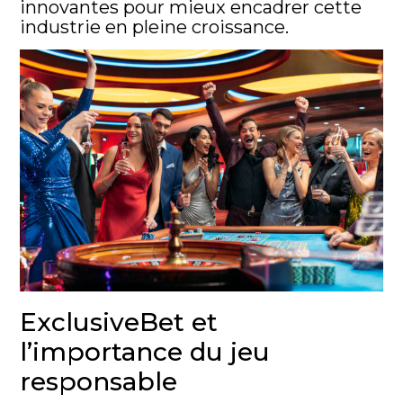
innovantes pour mieux encadrer cette
industrie en pleine croissance.
ExclusiveBet et
l’importance du jeu
responsable