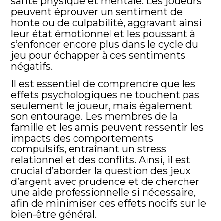
santé physique et mentale. Les joueurs
peuvent éprouver un sentiment de
honte ou de culpabilité, aggravant ainsi
leur état émotionnel et les poussant à
s’enfoncer encore plus dans le cycle du
jeu pour échapper à ces sentiments
négatifs.
Il est essentiel de comprendre que les
effets psychologiques ne touchent pas
seulement le joueur, mais également
son entourage. Les membres de la
famille et les amis peuvent ressentir les
impacts des comportements
compulsifs, entraînant un stress
relationnel et des conflits. Ainsi, il est
crucial d’aborder la question des jeux
d’argent avec prudence et de chercher
une aide professionnelle si nécessaire,
afin de minimiser ces effets nocifs sur le
bien-être général.