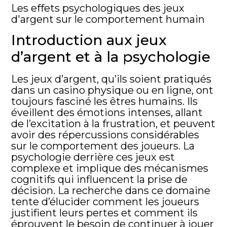
Les effets psychologiques des jeux
d'argent sur le comportement humain
Introduction aux jeux
d’argent et à la psychologie
Les jeux d’argent, qu’ils soient pratiqués
dans un casino physique ou en ligne, ont
toujours fasciné les êtres humains. Ils
éveillent des émotions intenses, allant
de l’excitation à la frustration, et peuvent
avoir des répercussions considérables
sur le comportement des joueurs. La
psychologie derrière ces jeux est
complexe et implique des mécanismes
cognitifs qui influencent la prise de
décision. La recherche dans ce domaine
tente d’élucider comment les joueurs
justifient leurs pertes et comment ils
éprouvent le besoin de continuer à jouer