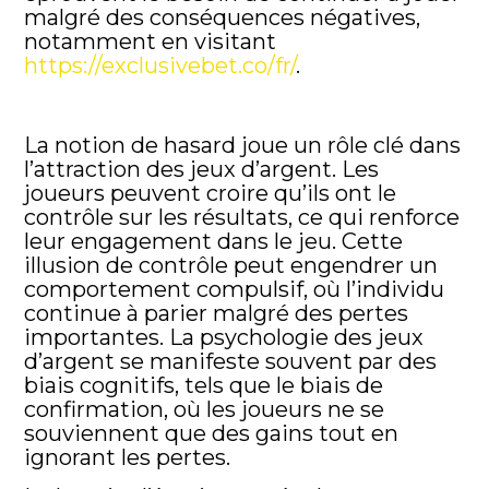
malgré des conséquences négatives,
notamment en visitant
https://exclusivebet.co/fr/
.
La notion de hasard joue un rôle clé dans
l’attraction des jeux d’argent. Les
joueurs peuvent croire qu’ils ont le
contrôle sur les résultats, ce qui renforce
leur engagement dans le jeu. Cette
illusion de contrôle peut engendrer un
comportement compulsif, où l’individu
continue à parier malgré des pertes
importantes. La psychologie des jeux
d’argent se manifeste souvent par des
biais cognitifs, tels que le biais de
confirmation, où les joueurs ne se
souviennent que des gains tout en
ignorant les pertes.