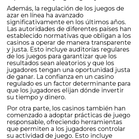
Además, la regulación de los juegos de
azar en línea ha avanzado
significativamente en los últimos años.
Las autoridades de diferentes países han
establecido normativas que obligan a los
casinos a operar de manera transparente
y justa. Esto incluye auditorías regulares
de los juegos para garantizar que los
resultados sean aleatorios y que los
jugadores tengan una oportunidad justa
de ganar. La confianza en un casino
regulado es un factor determinante para
que los jugadores elijan dónde invertir
su tiempo y dinero.
Por otra parte, los casinos también han
comenzado a adoptar prácticas de juego
responsable, ofreciendo herramientas
que permiten a los jugadores controlar
su actividad de juego. Esto incluye