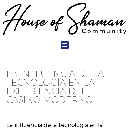
LA INFLUENCIA DE LA
TECNOLOGÍA EN LA
EXPERIENCIA DEL
CASINO MODERNO
La influencia de la tecnología en la