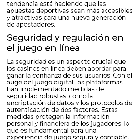
tendencia está haciendo que las
apuestas deportivas sean más accesibles
y atractivas para una nueva generación
de apostadores.
Seguridad y regulación en
el juego en línea
La seguridad es un aspecto crucial que
los casinos en línea deben abordar para
ganar la confianza de sus usuarios. Con el
auge del juego digital, las plataformas
han implementado medidas de
seguridad robustas, como la
encriptación de datos y los protocolos de
autenticación de dos factores. Estas
medidas protegen la información
personal y financiera de los jugadores, lo
que es fundamental para una
experiencia de juego segura y confiable.