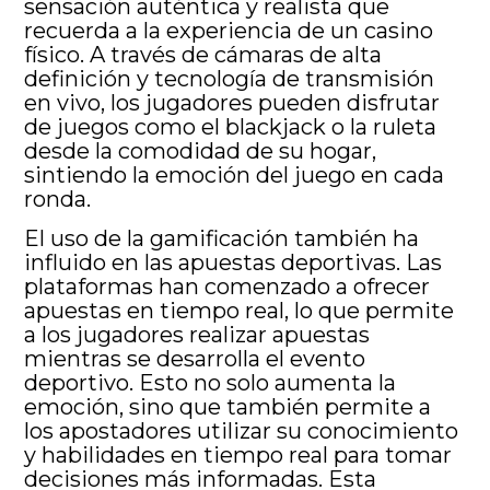
sensación auténtica y realista que
recuerda a la experiencia de un casino
físico. A través de cámaras de alta
definición y tecnología de transmisión
en vivo, los jugadores pueden disfrutar
de juegos como el blackjack o la ruleta
desde la comodidad de su hogar,
sintiendo la emoción del juego en cada
ronda.
El uso de la gamificación también ha
influido en las apuestas deportivas. Las
plataformas han comenzado a ofrecer
apuestas en tiempo real, lo que permite
a los jugadores realizar apuestas
mientras se desarrolla el evento
deportivo. Esto no solo aumenta la
emoción, sino que también permite a
los apostadores utilizar su conocimiento
y habilidades en tiempo real para tomar
decisiones más informadas. Esta