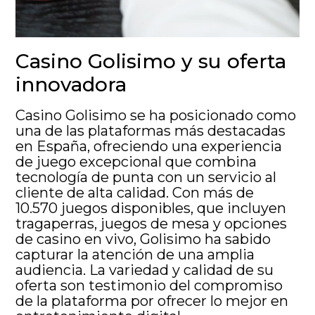
Casino Golisimo y su oferta
innovadora
Casino Golisimo se ha posicionado como
una de las plataformas más destacadas
en España, ofreciendo una experiencia
de juego excepcional que combina
tecnología de punta con un servicio al
cliente de alta calidad. Con más de
10.570 juegos disponibles, que incluyen
tragaperras, juegos de mesa y opciones
de casino en vivo, Golisimo ha sabido
capturar la atención de una amplia
audiencia. La variedad y calidad de su
oferta son testimonio del compromiso
de la plataforma por ofrecer lo mejor en