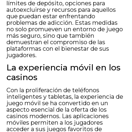
límites de depósito, opciones para
autoexcluirse y recursos para aquellos
que puedan estar enfrentando
problemas de adicción. Estas medidas
no solo promueven un entorno de juego
más seguro, sino que también
demuestran el compromiso de las
plataformas con el bienestar de sus
jugadores.
La experiencia móvil en los
casinos
Con la proliferación de teléfonos
inteligentes y tabletas, la experiencia de
juego móvil se ha convertido en un
aspecto esencial de la oferta de los
casinos modernos. Las aplicaciones
móviles permiten a los jugadores
acceder a sus juegos favoritos de