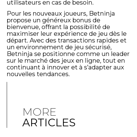
utilisateurs en cas de besoin.
Pour les nouveaux joueurs, Betninja
propose un généreux bonus de
bienvenue, offrant la possibilité de
maximiser leur expérience de jeu dès le
départ. Avec des transactions rapides et
un environnement de jeu sécurisé,
Betninja se positionne comme un leader
sur le marché des jeux en ligne, tout en
continuant à innover et à s’adapter aux
nouvelles tendances.
MORE
ARTICLES