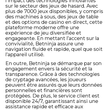
l’impact des technologies innovantes
sur le secteur des jeux de hasard. Avec
plus de 7000 jeux disponibles, y compris
des machines à sous, des jeux de table
et des options de casino en direct, cette
plateforme moderne offre une
expérience de jeu diversifiée et
engageante. En mettant l’accent sur la
convivialité, Betninja assure une
navigation fluide et rapide, quel que soit
l’appareil utilisé.
En outre, Betninja se démarque par son
engagement envers la sécurité et la
transparence. Grâce à des technologies
de cryptage avancées, les joueurs
peuvent être assurés que leurs données
personnelles et financières sont
protégées. De plus, le service client est
disponible 24/7, garantissant ainsi une
assistance rapide et efficace aux