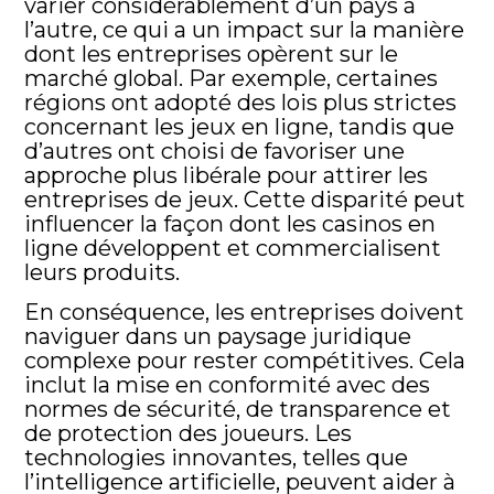
varier considérablement d’un pays à
l’autre, ce qui a un impact sur la manière
dont les entreprises opèrent sur le
marché global. Par exemple, certaines
régions ont adopté des lois plus strictes
concernant les jeux en ligne, tandis que
d’autres ont choisi de favoriser une
approche plus libérale pour attirer les
entreprises de jeux. Cette disparité peut
influencer la façon dont les casinos en
ligne développent et commercialisent
leurs produits.
En conséquence, les entreprises doivent
naviguer dans un paysage juridique
complexe pour rester compétitives. Cela
inclut la mise en conformité avec des
normes de sécurité, de transparence et
de protection des joueurs. Les
technologies innovantes, telles que
l’intelligence artificielle, peuvent aider à