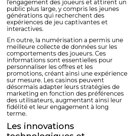
l’engagement des joueurs et attirent un
public plus large, y compris les jeunes
générations qui recherchent des
expériences de jeu captivantes et
interactives.
En outre, la numérisation a permis une
meilleure collecte de données sur les
comportements des joueurs. Ces
informations sont essentielles pour
personnaliser les offres et les
promotions, créant ainsi une expérience
sur mesure. Les casinos peuvent
désormais adapter leurs stratégies de
marketing en fonction des préférences
des utilisateurs, augmentant ainsi leur
fidélité et leur engagement à long
terme.
Les innovations
technologiques et