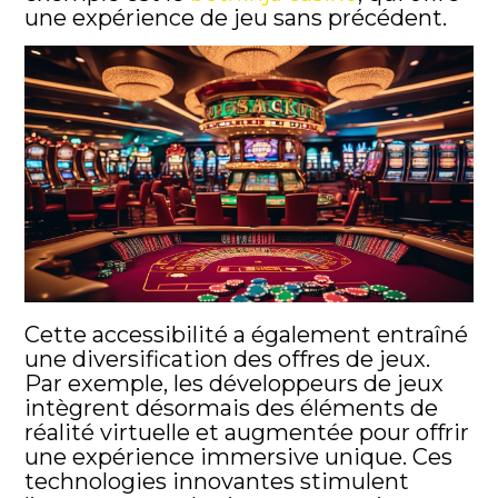
une expérience de jeu sans précédent.
Cette accessibilité a également entraîné
une diversification des offres de jeux.
Par exemple, les développeurs de jeux
intègrent désormais des éléments de
réalité virtuelle et augmentée pour offrir
une expérience immersive unique. Ces
technologies innovantes stimulent