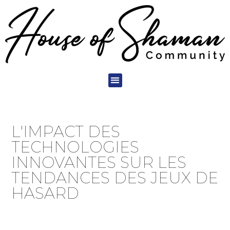
L'IMPACT DES
TECHNOLOGIES
INNOVANTES SUR LES
TENDANCES DES JEUX DE
HASARD