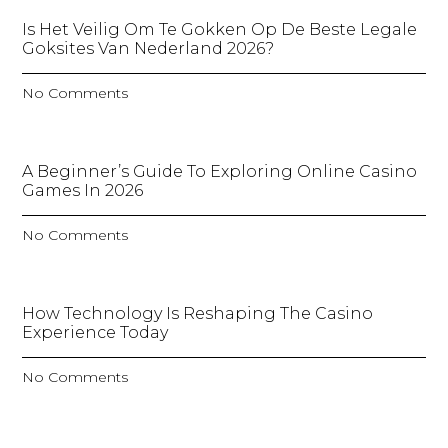
Is Het Veilig Om Te Gokken Op De Beste Legale
Goksites Van Nederland 2026?
No Comments
A Beginner’s Guide To Exploring Online Casino
Games In 2026
No Comments
How Technology Is Reshaping The Casino
Experience Today
No Comments