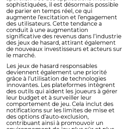
sophistiquées, il est désormais possible
de parier en temps réel, ce qui
augmente l’excitation et l’engagement
des utilisateurs. Cette tendance a
conduit à une augmentation
significative des revenus dans l’industrie
des jeux de hasard, attirant également
de nouveaux investisseurs et acteurs sur
le marché.
Les jeux de hasard responsables
deviennent également une priorité
grâce à l’utilisation de technologies
innovantes. Les plateformes intègrent
des outils qui aident les joueurs à gérer
leur budget et à surveiller leur
comportement de jeu. Cela inclut des
notifications sur les limites de mise et
des options d’auto-exclusion,
contribuant ainsi à promouvoir un