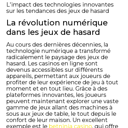
L'impact des technologies innovantes
sur les tendances des jeux de hasard
La révolution numérique
dans les jeux de hasard
Au cours des dernières décennies, la
technologie numérique a transformé
radicalement le paysage des jeux de
hasard. Les casinos en ligne sont
devenus accessibles sur différents
appareils, permettant aux joueurs de
profiter de leur expérience de jeu à tout
moment et en tout lieu. Grâce à des
plateformes innovantes, les joueurs
peuvent maintenant explorer une vaste
gamme de jeux allant des machines à
sous aux jeux de table, le tout depuis le
confort de leur maison. Un excellent
exemple est le
betninja casino
, qui offre