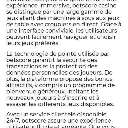
expérience immersive, betscore casino
se distingue par une large gamme de
jeux allant des machines à sous aux jeux
de table avec croupiers en direct. Grâce à
une interface conviviale, les utilisateurs
peuvent facilement naviguer et choisir
leurs jeux préférés.
La technologie de pointe utilisée par
betscore garantit la sécurité des
transactions et la protection des
données personnelles des joueurs. De
plus, la plateforme propose des bonus
attractifs, y compris un programme de
bienvenue généreux, incitant les
nouveaux joueurs à s’inscrire et à
essayer les différents jeux disponibles.
Avec un service clientèle disponible
24/7, betscore assure une expérience
utilisateur fluide et agréable. Que vous