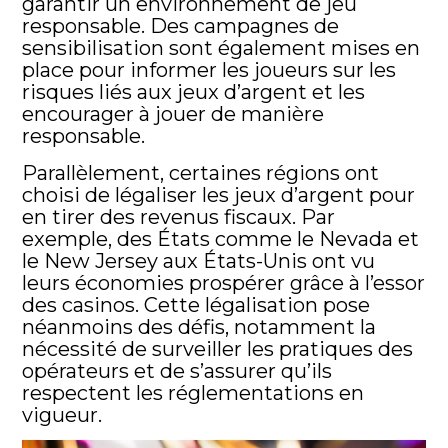
garantir un environnement de jeu
responsable. Des campagnes de
sensibilisation sont également mises en
place pour informer les joueurs sur les
risques liés aux jeux d’argent et les
encourager à jouer de manière
responsable.
Parallèlement, certaines régions ont
choisi de légaliser les jeux d’argent pour
en tirer des revenus fiscaux. Par
exemple, des États comme le Nevada et
le New Jersey aux États-Unis ont vu
leurs économies prospérer grâce à l’essor
des casinos. Cette légalisation pose
néanmoins des défis, notamment la
nécessité de surveiller les pratiques des
opérateurs et de s’assurer qu’ils
respectent les réglementations en
vigueur.