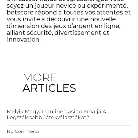
soyez un joueur novice ou expérimenté,
betscore répond à toutes vos attentes et
vous invite à découvrir une nouvelle
dimension des jeux d’argent en ligne,
alliant sécurité, divertissement et
innovation.
MORE
ARTICLES
Melyik Magyar Online Casino Kínálja A
Legszélesebb Játékválasztékot?
No Comments