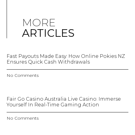
MORE
ARTICLES
Fast Payouts Made Easy: How Online Pokies NZ
Ensures Quick Cash Withdrawals
No Comments
Fair Go Casino Australia Live Casino: Immerse
Yourself In Real-Time Gaming Action
No Comments