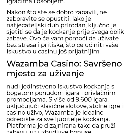
igračima i osobljem.
Nakon što ste se dobro zabavili, ne
zaboravite se opustiti. Iako je
natjecateljski duh prirodan, ključno je
sjetiti se da je kockanje prije svega oblik
zabave. Ovo će vam pomoći da uživate
bez stresa i pritiska, što će učiniti vaše
iskustvo u casinu još prijatnijim.
Wazamba Casino: Savršeno
mjesto za uživanje
nudi jedinstveno iskustvo kockanja s
bogatom ponudom igara i privlačnim
promocijama. S više od 9.600 igara,
uključujući klasične slotove, stolne igre i
casino uživo, Wazamba je idealno
odredište za sve ljubitelje kockanja.
Platforma je dizajnirana tako da pruži
zabavu, uz uzbudljive bonuse