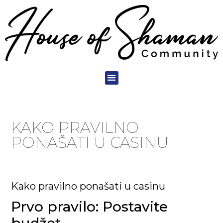
KAKO PRAVILNO
PONAŠATI U CASINU
Kako pravilno ponašati u casinu
Prvo pravilo: Postavite
budžet