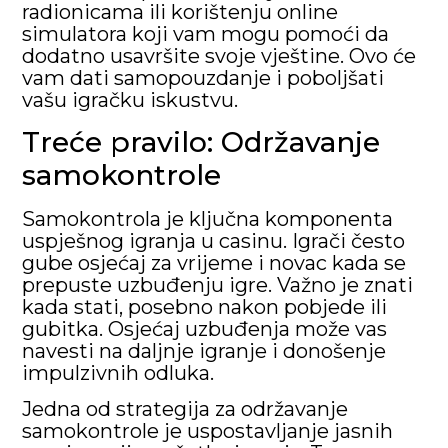
radionicama ili korištenju online
simulatora koji vam mogu pomoći da
dodatno usavršite svoje vještine. Ovo će
vam dati samopouzdanje i poboljšati
vašu igračku iskustvu.
Treće pravilo: Održavanje
samokontrole
Samokontrola je ključna komponenta
uspješnog igranja u casinu. Igrači često
gube osjećaj za vrijeme i novac kada se
prepuste uzbuđenju igre. Važno je znati
kada stati, posebno nakon pobjede ili
gubitka. Osjećaj uzbuđenja može vas
navesti na daljnje igranje i donošenje
impulzivnih odluka.
Jedna od strategija za održavanje
samokontrole je uspostavljanje jasnih