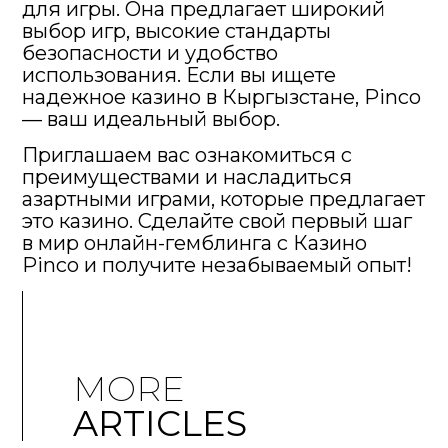
для игры. Она предлагает широкий
выбор игр, высокие стандарты
безопасности и удобство
использования. Если вы ищете
надежное казино в Кыргызстане, Pinco
— ваш идеальный выбор.
Приглашаем вас ознакомиться с
преимуществами и насладиться
азартными играми, которые предлагает
это казино. Сделайте свой первый шаг
в мир онлайн-гемблинга с Казино
Pinco и получите незабываемый опыт!
MORE
ARTICLES