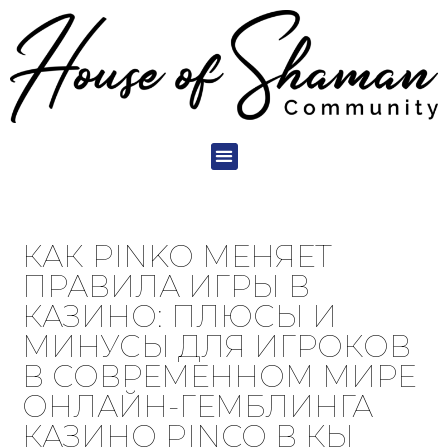
КАК PINKO МЕНЯЕТ
ПРАВИЛА ИГРЫ В
КАЗИНО: ПЛЮСЫ И
МИНУСЫ ДЛЯ ИГРОКОВ
В СОВРЕМЕННОМ МИРЕ
ОНЛАЙН-ГЕМБЛИНГА
КАЗИНО PINCO В КЫ