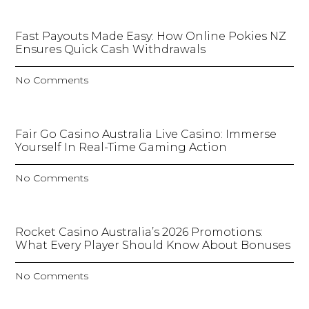
Fast Payouts Made Easy: How Online Pokies NZ
Ensures Quick Cash Withdrawals
No Comments
Fair Go Casino Australia Live Casino: Immerse
Yourself In Real-Time Gaming Action
No Comments
Rocket Casino Australia’s 2026 Promotions:
What Every Player Should Know About Bonuses
No Comments