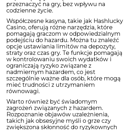
przeznaczyć na gry, bez wpływu na
codzienne życie.
Współczesne kasyna, takie jak Hashlucky
Casino, oferują różne narzędzia, które
pomagają graczom w odpowiedzialnym
podejściu do hazardu. Można tu znaleźć
opcje ustawiania limitów na depozyty,
straty oraz czas gry. Te funkcje pomagają
w kontrolowaniu swoich wydatków i
ograniczają ryzyko związane z
nadmiernym hazardem, co jest
szczególnie ważne dla osób, które mogą
mieć trudności z utrzymaniem
równowagi.
Warto również być świadomym
zagrożeń związanych z hazardem.
Rozpoznanie objawów uzależnienia,
takich jak obsesyjne myśli o grze czy
zwiększona skłonność do ryzykownych