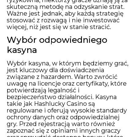
ryzykowna, niektórzy gracze uznają ją za
skuteczną metodę na odzyskanie strat.
Ważne jest jednak, aby każdą strategię
stosować z rozwagą i nie inwestować
więcej, niż jest się w stanie stracić.
Wybór odpowiedniego
kasyna
Wybór kasyna, w którym będziemy grać,
jest kluczowy dla doświadczenia
związane z hazardem. Warto zwrócić
uwagę na licencje oraz certyfikaty, które
potwierdzają legalność i
bezpieczeństwo działalności. Kasyna
takie jak Hashlucky Casino są
regulowane i oferują wysokie standardy
ochrony danych oraz odpowiedzialnej
gry. Przed rejestracją warto również
zapoznać się z opiniami innych graczy