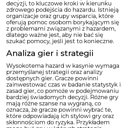
decyzji, to kluczowe kroki w kierunku
zdrowego podejścia do hazardu. Istnieją
organizacje oraz grupy wsparcia, które
oferują pomoc osobom borykającym się
z problemami związanymi z hazardem,
dlatego ważne jest, aby nie bać się
szukać pomocy, jeśli jest to konieczne.
Analiza gier i strategii
Wysokotema hazard w kasynie wymaga
przemyślanej strategii oraz analizy
dostępnych gier. Gracze powinni
zainwestować czas w badanie statystyk i
zasad gier, co pomoże w podejmowaniu
bardziej świadomych decyzji. Różne gry
mają różne szanse na wygraną, co
oznacza, że gracze powinni wybrać te,
które odpowiadają ich stylowi gry oraz
skłonnościom do ryzyka. Przykładem