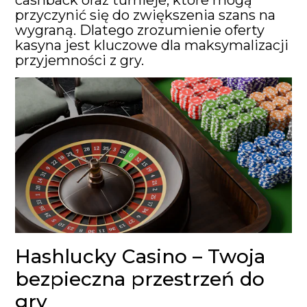
przyczynić się do zwiększenia szans na
wygraną. Dlatego zrozumienie oferty
kasyna jest kluczowe dla maksymalizacji
przyjemności z gry.
Hashlucky Casino – Twoja
bezpieczna przestrzeń do
gry