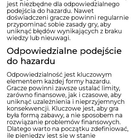
jest niezbędne dla odpowiedzialnego
podejścia do hazardu. Nawet
doświadczeni gracze powinni regularnie
przypominać sobie zasady gry, aby
uniknąć błędów wynikających z braku
wiedzy lub nieuwagi.
Odpowiedzialne podejście
do hazardu
Odpowiedzialność jest kluczowym
elementem każdej formy hazardu.
Gracze powinni zawsze ustalać limity,
zarówno finansowe, jak i czasowe, aby
uniknąć uzależnienia i nieprzyjemnych
konsekwencji. Kluczowe jest, aby gra
była formą zabawy, a nie sposobem na
rozwiązanie problemów finansowych.
Dlatego warto na początku zdefiniować,
ile pieniędzy jest się w stanie