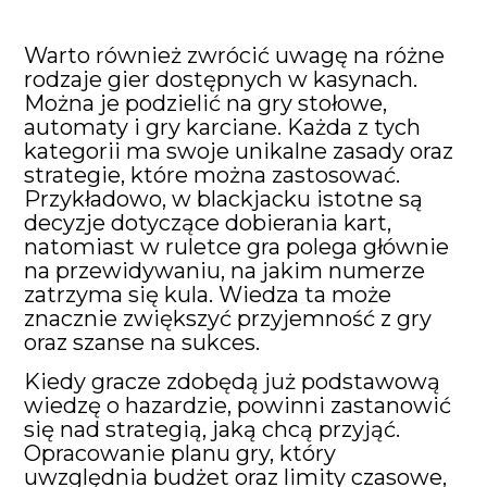
Warto również zwrócić uwagę na różne
rodzaje gier dostępnych w kasynach.
Można je podzielić na gry stołowe,
automaty i gry karciane. Każda z tych
kategorii ma swoje unikalne zasady oraz
strategie, które można zastosować.
Przykładowo, w blackjacku istotne są
decyzje dotyczące dobierania kart,
natomiast w ruletce gra polega głównie
na przewidywaniu, na jakim numerze
zatrzyma się kula. Wiedza ta może
znacznie zwiększyć przyjemność z gry
oraz szanse na sukces.
Kiedy gracze zdobędą już podstawową
wiedzę o hazardzie, powinni zastanowić
się nad strategią, jaką chcą przyjąć.
Opracowanie planu gry, który
uwzględnia budżet oraz limity czasowe,