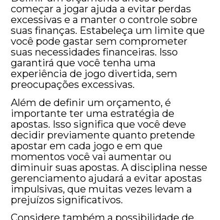
começar a jogar ajuda a evitar perdas
excessivas e a manter o controle sobre
suas finanças. Estabeleça um limite que
você pode gastar sem comprometer
suas necessidades financeiras. Isso
garantirá que você tenha uma
experiência de jogo divertida, sem
preocupações excessivas.
Além de definir um orçamento, é
importante ter uma estratégia de
apostas. Isso significa que você deve
decidir previamente quanto pretende
apostar em cada jogo e em que
momentos você vai aumentar ou
diminuir suas apostas. A disciplina nesse
gerenciamento ajudará a evitar apostas
impulsivas, que muitas vezes levam a
prejuízos significativos.
Considere também a possibilidade de