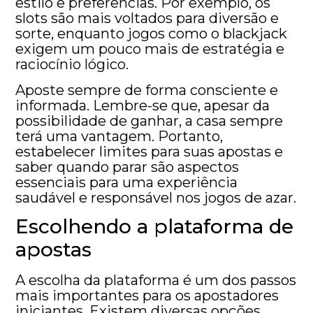
estilo e preferências. Por exemplo, os
slots são mais voltados para diversão e
sorte, enquanto jogos como o blackjack
exigem um pouco mais de estratégia e
raciocínio lógico.
Aposte sempre de forma consciente e
informada. Lembre-se que, apesar da
possibilidade de ganhar, a casa sempre
terá uma vantagem. Portanto,
estabelecer limites para suas apostas e
saber quando parar são aspectos
essenciais para uma experiência
saudável e responsável nos jogos de azar.
Escolhendo a plataforma de
apostas
A escolha da plataforma é um dos passos
mais importantes para os apostadores
iniciantes. Existem diversas opções