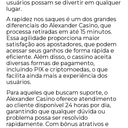
usuários possam se divertir em qualquer
lugar.
A rapidez nos saques é um dos grandes
diferenciais do Alexander Casino, que
processa retiradas em até 15 minutos.
Essa agilidade proporciona maior
satisfação aos apostadores, que podem
acessar seus ganhos de forma rápida e
eficiente. Além disso, o cassino aceita
diversas formas de pagamento,
incluindo PIX e criptomoedas, o que
facilita ainda mais a experiência dos
usuários.
Para aqueles que buscam suporte, o
Alexander Casino oferece atendimento
ao cliente disponível 24 horas por dia,
garantindo que qualquer dúvida ou
problema possa ser resolvido
rapidamente. Com bônus atrativos e