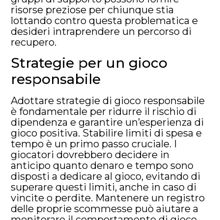
risorse preziose per chiunque stia
lottando contro questa problematica e
desideri intraprendere un percorso di
recupero.
Strategie per un gioco
responsabile
Adottare strategie di gioco responsabile
è fondamentale per ridurre il rischio di
dipendenza e garantire un’esperienza di
gioco positiva. Stabilire limiti di spesa e
tempo è un primo passo cruciale. I
giocatori dovrebbero decidere in
anticipo quanto denaro e tempo sono
disposti a dedicare al gioco, evitando di
superare questi limiti, anche in caso di
vincite o perdite. Mantenere un registro
delle proprie scommesse può aiutare a
monitorare il comportamento di gioco.