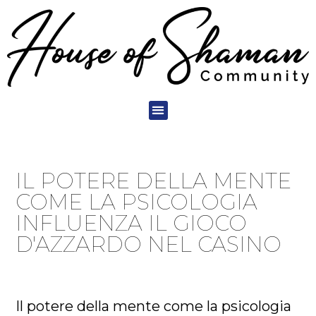
IL POTERE DELLA MENTE
COME LA PSICOLOGIA
INFLUENZA IL GIOCO
D'AZZARDO NEL CASINO
Il potere della mente come la psicologia