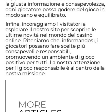
la giusta informazione e consapevolezza,
ogni giocatore possa godere del gioco in
modo sano e equilibrato.
Infine, incoraggiamo i visitatori a
esplorare il nostro sito per scoprire le
ultime novità nel mondo dei casinò
online. Riteniamo che, informandosi, i
giocatori possano fare scelte più
consapevoli e responsabili,
promuovendo un ambiente di gioco
positivo per tutti. La nostra attenzione
per il gioco responsabile è al centro della
nostra missione.
MORE