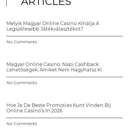
ARTICLES
Melyik Magyar Online Casino Kínálja A
Legszélesebb Játékválasztékot?
No Comments
Magyar Online Casino: Napi Cashback
Lehetőségek, Amiket Nem Hagyhatsz Ki
No Comments
Hoe Je De Beste Promoties Kunt Vinden Bij
Online Casino’s In 2026
No Comments