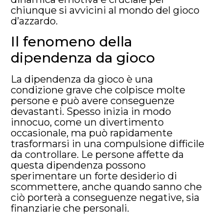
chiunque si avvicini al mondo del gioco
d’azzardo.
Il fenomeno della
dipendenza da gioco
La dipendenza da gioco è una
condizione grave che colpisce molte
persone e può avere conseguenze
devastanti. Spesso inizia in modo
innocuo, come un divertimento
occasionale, ma può rapidamente
trasformarsi in una compulsione difficile
da controllare. Le persone affette da
questa dipendenza possono
sperimentare un forte desiderio di
scommettere, anche quando sanno che
ciò porterà a conseguenze negative, sia
finanziarie che personali.