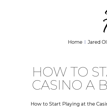
Home
Jared Ol
HOW TO ST
CASINO A 
How to Start Playing at the Cas