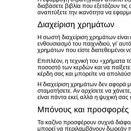
διαβάσετε βιβλία που εξετάζουν τις
αναπτύξετε την ικανότητα να εφαρμ
Διαχείριση χρημάτων
Η σωστή διαχείριση χρημάτων είναι κ
ενθουσιασμό του παιχνιδιού, γι’ αυτ
χρημάτων που είστε διατεθειμένοι να
Επιπλέον, η τεχνική του «χρήματα το
ποσοστό των κερδών και να παίξετε 
κέρδη σας και μπορείτε να απολαύσε
Η διαχείριση χρημάτων δεν αφορά μ
σταματήσετε. Αν αρχίσετε να χάνετε,
είναι πάντα εκεί, αλλά η ψυχική σας
Μπόνους και προσφορές
Τα καζίνο προσφέρουν συχνά διάφο
μπορεί να περιλαμβάνουν δωρεάν π