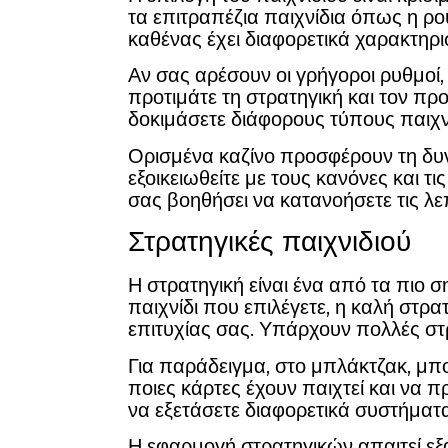
τα επιτραπέζια παιχνίδια όπως η ρο
καθένας έχει διαφορετικά χαρακτηρι
Αν σας αρέσουν οι γρήγοροι ρυθμοί, 
προτιμάτε τη στρατηγική και τον προ
δοκιμάσετε διάφορους τύπους παιχν
Ορισμένα καζίνο προσφέρουν τη δυν
εξοικειωθείτε με τους κανόνες και 
σας βοηθήσει να κατανοήσετε τις λεπ
Στρατηγικές παιχνιδιού
Η στρατηγική είναι ένα από τα πιο 
παιχνίδι που επιλέγετε, η καλή στρα
επιτυχίας σας. Υπάρχουν πολλές στρα
Για παράδειγμα, στο μπλάκτζακ, μπ
ποιες κάρτες έχουν παιχτεί και να
να εξετάσετε διαφορετικά συστήματα
Η εφαρμογή στρατηγικών απαιτεί εξ