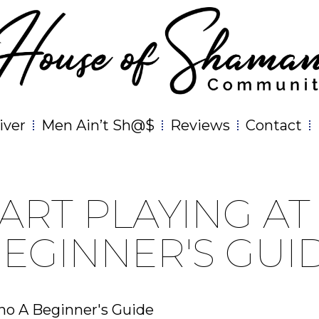
iver
Men Ain’t Sh@$
Reviews
Contact
ART PLAYING AT
BEGINNER'S GUI
ino A Beginner's Guide