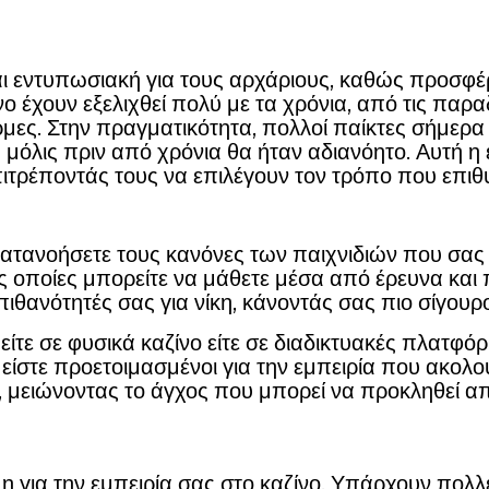
ναι εντυπωσιακή για τους αρχάριους, καθώς προσφ
ο έχουν εξελιχθεί πολύ με τα χρόνια, από τις παρ
μες. Στην πραγματικότητα, πολλοί παίκτες σήμερα
υ μόλις πριν από χρόνια θα ήταν αδιανόητο. Αυτή η
πιτρέποντάς τους να επιλέγουν τον τρόπο που επιθ
 κατανοήσετε τους κανόνες των παιχνιδιών που σας ε
 τις οποίες μπορείτε να μάθετε μέσα από έρευνα και
πιθανότητές σας για νίκη, κάνοντάς σας πιο σίγουρο
ίτε σε φυσικά καζίνο είτε σε διαδικτυακές πλατφόρ
 είστε προετοιμασμένοι για την εμπειρία που ακολ
, μειώνοντας το άγχος που μπορεί να προκληθεί απ
ιμη για την εμπειρία σας στο καζίνο. Υπάρχουν πολ