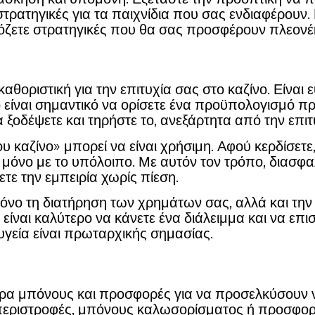
 στρατηγικές για τα παιχνίδια που σας ενδιαφέρουν
όζετε στρατηγικές που θα σας προσφέρουν πλεονέκ
αθοριστική για την επιτυχία σας στο καζίνο. Είναι
ό είναι σημαντικό να ορίσετε ένα προϋπολογισμό πρ
 ξοδέψετε και τηρήστε το, ανεξάρτητα από την επιτ
υ καζίνο» μπορεί να είναι χρήσιμη. Αφού κερδίσετε
μόνο με το υπόλοιπο. Με αυτόν τον τρόπο, διασφαλί
τε την εμπειρία χωρίς πίεση.
όνο τη διατήρηση των χρημάτων σας, αλλά και την
 είναι καλύτερο να κάνετε ένα διάλειμμα και να επι
 υγεία είναι πρωταρχικής σημασίας.
ρα μπόνους και προσφορές για να προσελκύσουν ν
εριστροφές, μπόνους καλωσορίσματος ή προσφορές