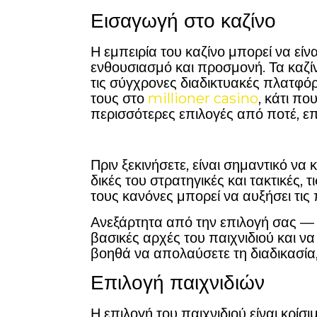
Εισαγωγή στο καζίνο
Η εμπειρία του καζίνο μπορεί να εί
ενθουσιασμό και προσμονή. Τα καζίν
τις σύγχρονες διαδικτυακές πλατφόρ
τους στο
millioner casino
, κάτι πο
περισσότερες επιλογές από ποτέ, ε
Πριν ξεκινήσετε, είναι σημαντικό να
δικές του στρατηγικές και τακτικές,
τους κανόνες μπορεί να αυξήσει τις 
Ανεξάρτητα από την επιλογή σας — ε
βασικές αρχές του παιχνιδιού και να
βοηθά να απολαύσετε τη διαδικασία
Επιλογή παιχνιδιών
Η επιλογή του παιχνιδιού είναι κρίσ