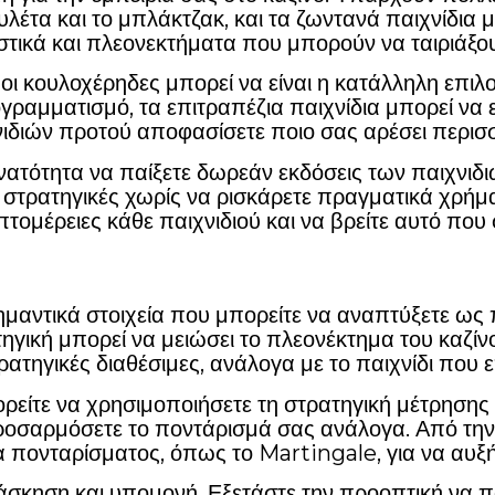
υλέτα και το μπλάκτζακ, και τα ζωντανά παιχνίδια
στικά και πλεονεκτήματα που μπορούν να ταιριάξου
οι κουλοχέρηδες μπορεί να είναι η κατάλληλη επιλο
γραμματισμό, τα επιτραπέζια παιχνίδια μπορεί να ε
ιδιών προτού αποφασίσετε ποιο σας αρέσει περισ
ατότητα να παίξετε δωρεάν εκδόσεις των παιχνιδιώ
τις στρατηγικές χωρίς να ρισκάρετε πραγματικά χρή
τομέρειες κάθε παιχνιδιού και να βρείτε αυτό που 
σημαντικά στοιχεία που μπορείτε να αναπτύξετε ως 
τηγική μπορεί να μειώσει το πλεονέκτημα του καζίνο
τηγικές διαθέσιμες, ανάλογα με το παιχνίδι που επ
ορείτε να χρησιμοποιήσετε τη στρατηγική μέτρησης
 προσαρμόσετε το ποντάρισμά σας ανάλογα. Από την
 πονταρίσματος, όπως το Martingale, για να αυξήσ
άσκηση και υπομονή. Εξετάστε την προοπτική να π