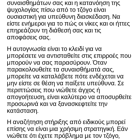
συναισθημάτων σας και η κατανόηση της
ψυχολογίας πίσω από το τζόγο είναι
ουσιαστική για υπεύθυνη διασκέδαση. Να
είστε ενήμεροι για το πώς οι νίκες και οι ήττες
επηρεάζουν τη διάθεσή σας και τις
αποφάσεις σας.
Η αυτογνωσία είναι το κλειδί για να
μπορέσετε να αντισταθείτε στις επιρροές που
μπορούν να σας παρασύρουν. Όταν
παρακολουθείτε τα συναισθήματά σας,
μπορείτε να καταλάβετε πότε ενδέχεται να
μην είστε σε θέση να παίξετε υπεύθυνα. Σε
περιπτώσεις που νιώθετε άγχος ή
απογοήτευση, είναι καλύτερο να αποσυρθείτε
προσωρινά και να ξανασκεφτείτε την
κατάσταση.
Η αναζήτηση στήριξης από ειδικούς μπορεί
επίσης να είναι μια χρήσιμη στρατηγική. Εάν
νιώθετε ότι έχετε πρόβλημα με τον τζόγο,