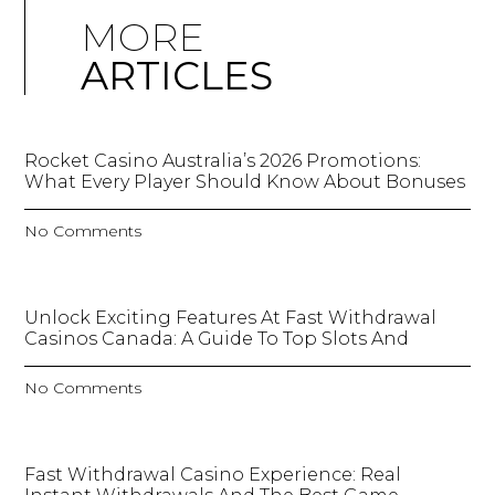
MORE
ARTICLES
Rocket Casino Australia’s 2026 Promotions:
What Every Player Should Know About Bonuses
No Comments
Unlock Exciting Features At Fast Withdrawal
Casinos Canada: A Guide To Top Slots And
No Comments
Fast Withdrawal Casino Experience: Real