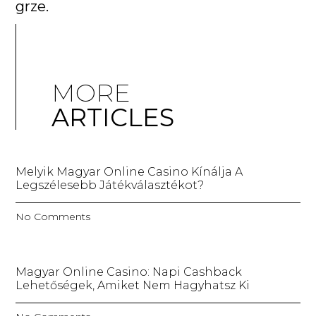
grze.
MORE
ARTICLES
Melyik Magyar Online Casino Kínálja A
Legszélesebb Játékválasztékot?
No Comments
Magyar Online Casino: Napi Cashback
Lehetőségek, Amiket Nem Hagyhatsz Ki