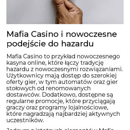
Mafia Casino i nowoczesne
podejście do hazardu
Mafia Casino to przykład nowoczesnego
kasyna online, które łączy tradycję
hazardu z nowoczesnymi rozwiązaniami.
Użytkownicy mają dostęp do szerokiej
oferty gier, w tym automatów oraz gier
stołowych od renomowanych
dostawców. Dodatkowo, dostępne są
regularne promocje, które przyciągają
graczy oraz programy lojalnościowe,
które nagradzają najbardziej aktywnych
uczestników.