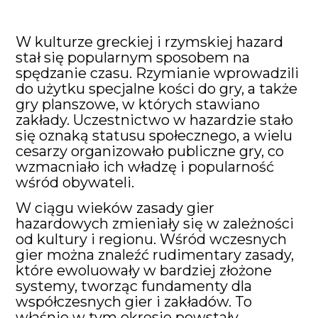
W kulturze greckiej i rzymskiej hazard
stał się popularnym sposobem na
spędzanie czasu. Rzymianie wprowadzili
do użytku specjalne kości do gry, a także
gry planszowe, w których stawiano
zakłady. Uczestnictwo w hazardzie stało
się oznaką statusu społecznego, a wielu
cesarzy organizowało publiczne gry, co
wzmacniało ich władzę i popularność
wśród obywateli.
W ciągu wieków zasady gier
hazardowych zmieniały się w zależności
od kultury i regionu. Wśród wczesnych
gier można znaleźć rudimentary zasady,
które ewoluowały w bardziej złożone
systemy, tworząc fundamenty dla
współczesnych gier i zakładów. To
właśnie w tym okresie powstały