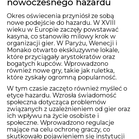
nowoczesnego hazardu
Okres oświecenia przyniósł ze sobą
nowe podejście do hazardu. W XVIII
wieku w Europie zaczęły powstawać
kasyna, co stanowiło milowy krok w
organizacji gier. W Paryżu, Wenecji i
Monako otwarto ekskluzywne lokale,
które przyciągały arystokratów oraz
bogatych kupców. Wprowadzono
również nowe gry, takie jak ruletka,
które zyskały ogromną popularność.
W tym czasie zaczęto również myśleć o
etyce hazardu. Wzrosła świadomość
społeczna dotycząca problemów
związanych z uzależnieniem od gier oraz
ich wpływu na życie osobiste i
społeczne. Wprowadzono regulacje
mające na celu ochronę graczy, co
skutkowało pojawieniem się instytucji