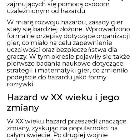
zajmujących się pomocą osobom
uzależnionym od hazardu.
W miarę rozwoju hazardu, zasady gier
stały się bardziej złożone. Wprowadzono
formalne przepisy dotyczące organizacji
gier, co miało na celu zapewnienie
uczciwości oraz bezpieczeństwa dla
graczy. W tym okresie pojawiły się także
pierwsze badania naukowe dotyczące
strategii i matematyki gier, co zmieniło
podejście do hazardu jako formy
rozrywki.
Hazard w XX wieku i jego
zmiany
W XX wieku hazard przeszedł znaczące
zmiany, zyskując na popularności na
całym świecie. Po drugiej wojnie