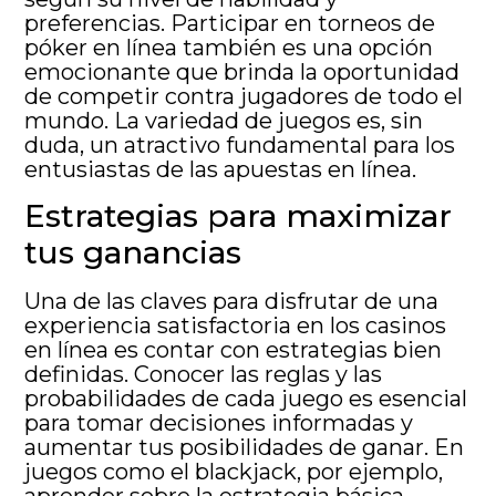
preferencias. Participar en torneos de
póker en línea también es una opción
emocionante que brinda la oportunidad
de competir contra jugadores de todo el
mundo. La variedad de juegos es, sin
duda, un atractivo fundamental para los
entusiastas de las apuestas en línea.
Estrategias para maximizar
tus ganancias
Una de las claves para disfrutar de una
experiencia satisfactoria en los casinos
en línea es contar con estrategias bien
definidas. Conocer las reglas y las
probabilidades de cada juego es esencial
para tomar decisiones informadas y
aumentar tus posibilidades de ganar. En
juegos como el blackjack, por ejemplo,
aprender sobre la estrategia básica