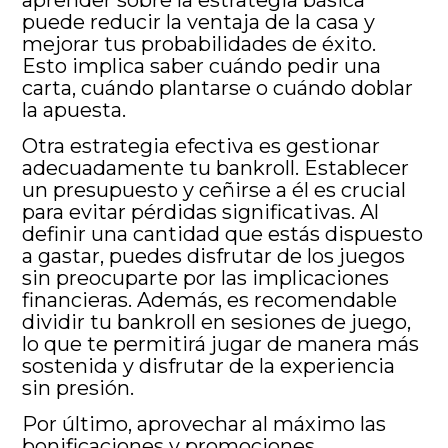
puede reducir la ventaja de la casa y
mejorar tus probabilidades de éxito.
Esto implica saber cuándo pedir una
carta, cuándo plantarse o cuándo doblar
la apuesta.
Otra estrategia efectiva es gestionar
adecuadamente tu bankroll. Establecer
un presupuesto y ceñirse a él es crucial
para evitar pérdidas significativas. Al
definir una cantidad que estás dispuesto
a gastar, puedes disfrutar de los juegos
sin preocuparte por las implicaciones
financieras. Además, es recomendable
dividir tu bankroll en sesiones de juego,
lo que te permitirá jugar de manera más
sostenida y disfrutar de la experiencia
sin presión.
Por último, aprovechar al máximo las
bonificaciones y promociones