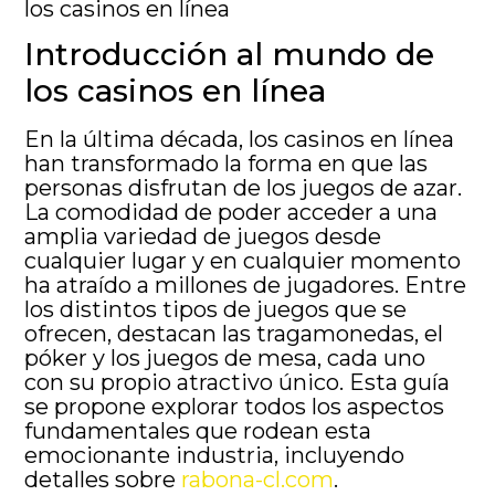
los casinos en línea
Introducción al mundo de
los casinos en línea
En la última década, los casinos en línea
han transformado la forma en que las
personas disfrutan de los juegos de azar.
La comodidad de poder acceder a una
amplia variedad de juegos desde
cualquier lugar y en cualquier momento
ha atraído a millones de jugadores. Entre
los distintos tipos de juegos que se
ofrecen, destacan las tragamonedas, el
póker y los juegos de mesa, cada uno
con su propio atractivo único. Esta guía
se propone explorar todos los aspectos
fundamentales que rodean esta
emocionante industria, incluyendo
detalles sobre
rabona-cl.com
.