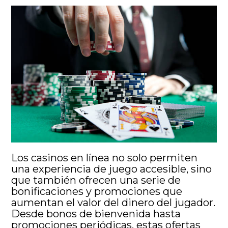
Los casinos en línea no solo permiten
una experiencia de juego accesible, sino
que también ofrecen una serie de
bonificaciones y promociones que
aumentan el valor del dinero del jugador.
Desde bonos de bienvenida hasta
promociones periódicas, estas ofertas