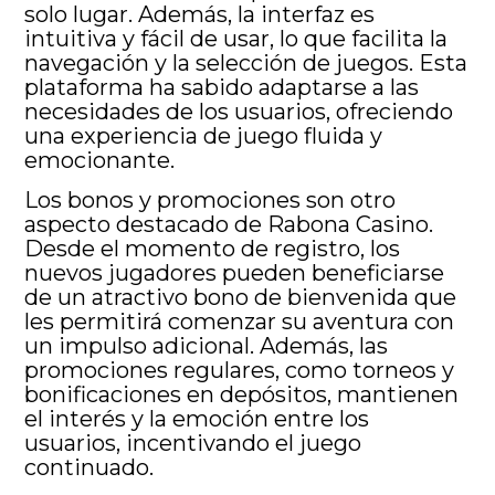
solo lugar. Además, la interfaz es
intuitiva y fácil de usar, lo que facilita la
navegación y la selección de juegos. Esta
plataforma ha sabido adaptarse a las
necesidades de los usuarios, ofreciendo
una experiencia de juego fluida y
emocionante.
Los bonos y promociones son otro
aspecto destacado de Rabona Casino.
Desde el momento de registro, los
nuevos jugadores pueden beneficiarse
de un atractivo bono de bienvenida que
les permitirá comenzar su aventura con
un impulso adicional. Además, las
promociones regulares, como torneos y
bonificaciones en depósitos, mantienen
el interés y la emoción entre los
usuarios, incentivando el juego
continuado.