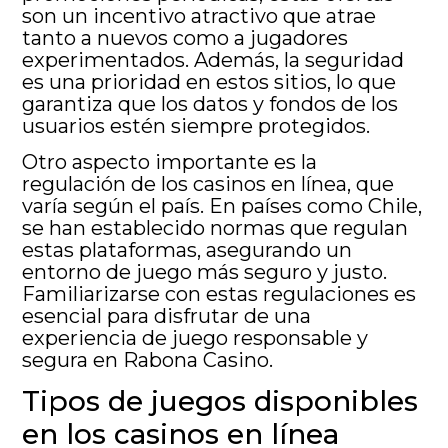
son un incentivo atractivo que atrae
tanto a nuevos como a jugadores
experimentados. Además, la seguridad
es una prioridad en estos sitios, lo que
garantiza que los datos y fondos de los
usuarios estén siempre protegidos.
Otro aspecto importante es la
regulación de los casinos en línea, que
varía según el país. En países como Chile,
se han establecido normas que regulan
estas plataformas, asegurando un
entorno de juego más seguro y justo.
Familiarizarse con estas regulaciones es
esencial para disfrutar de una
experiencia de juego responsable y
segura en Rabona Casino.
Tipos de juegos disponibles
en los casinos en línea