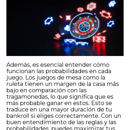
Además, es esencial entender cómo
funcionan las probabilidades en cada
juego. Los juegos de mesa como la
ruleta tienen un margen de la casa más
bajo en comparación con las
tragamonedas, lo que significa que es
más probable ganar en estos. Esto se
traduce en una mayor duración de tu
bankroll si eliges correctamente. Con un
buen entendimiento de las reglas y las
probabilidades, puedes maximizar tus