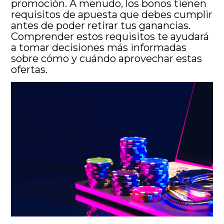
promoción. A menudo, los bonos tienen
requisitos de apuesta que debes cumplir
antes de poder retirar tus ganancias.
Comprender estos requisitos te ayudará
a tomar decisiones más informadas
sobre cómo y cuándo aprovechar estas
ofertas.