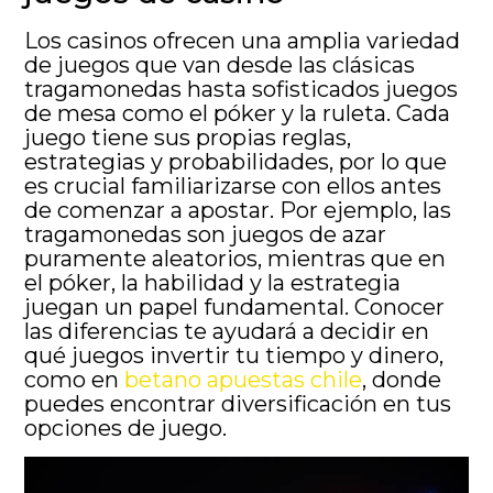
Los casinos ofrecen una amplia variedad
de juegos que van desde las clásicas
tragamonedas hasta sofisticados juegos
de mesa como el póker y la ruleta. Cada
juego tiene sus propias reglas,
estrategias y probabilidades, por lo que
es crucial familiarizarse con ellos antes
de comenzar a apostar. Por ejemplo, las
tragamonedas son juegos de azar
puramente aleatorios, mientras que en
el póker, la habilidad y la estrategia
juegan un papel fundamental. Conocer
las diferencias te ayudará a decidir en
qué juegos invertir tu tiempo y dinero,
como en
betano apuestas chile
, donde
puedes encontrar diversificación en tus
opciones de juego.