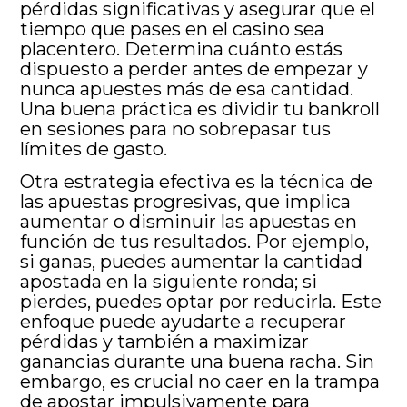
pérdidas significativas y asegurar que el
tiempo que pases en el casino sea
placentero. Determina cuánto estás
dispuesto a perder antes de empezar y
nunca apuestes más de esa cantidad.
Una buena práctica es dividir tu bankroll
en sesiones para no sobrepasar tus
límites de gasto.
Otra estrategia efectiva es la técnica de
las apuestas progresivas, que implica
aumentar o disminuir las apuestas en
función de tus resultados. Por ejemplo,
si ganas, puedes aumentar la cantidad
apostada en la siguiente ronda; si
pierdes, puedes optar por reducirla. Este
enfoque puede ayudarte a recuperar
pérdidas y también a maximizar
ganancias durante una buena racha. Sin
embargo, es crucial no caer en la trampa
de apostar impulsivamente para