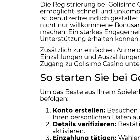
Die Registrierung bei Golisimo C
ermöglicht, schnell und unkompl
ist benutzerfreundlich gestaltet
nicht nur willkommene Bonusang
machen. Ein starkes Engagement
Unterstützung erhalten können.
Zusätzlich zur einfachen Anmel
Einzahlungen und Auszahlungen
Zugang zu Golisimo Casino unte
So starten Sie bei 
Um das Beste aus Ihrem Spielerle
befolgen:
Konto erstellen:
Besuchen S
Ihren persönlichen Daten au
Details verifizieren:
Bestäti
aktivieren.
Einzahlung tätigen:
Wählen