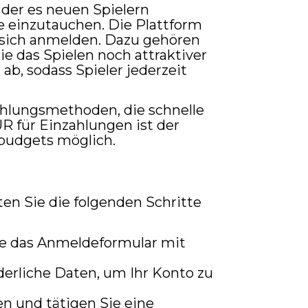
 der es neuen Spielern
le einzutauchen. Die Plattform
ie sich anmelden. Dazu gehören
 das Spielen noch attraktiver
b, sodass Spieler jederzeit
ahlungsmethoden, die schnelle
 für Einzahlungen ist der
lbudgets möglich.
ten Sie die folgenden Schritte
ie das Anmeldeformular mit
derliche Daten, um Ihr Konto zu
 und tätigen Sie eine