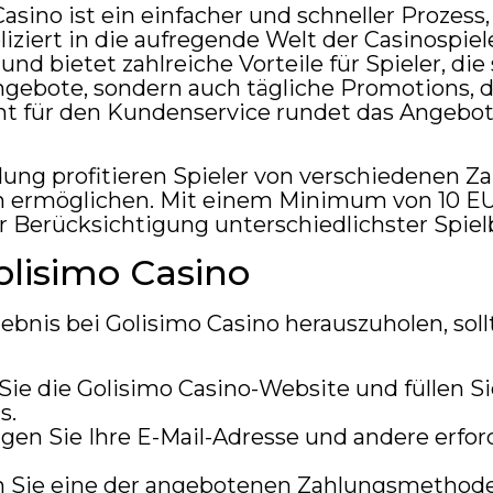
asino ist ein einfacher und schneller Prozess,
iziert in die aufregende Welt der Casinospie
 und bietet zahlreiche Vorteile für Spieler, d
ebote, sondern auch tägliche Promotions, die
 für den Kundenservice rundet das Angebot a
dung profitieren Spieler von verschiedenen Z
 ermöglichen. Mit einem Minimum von 10 EUR
r Berücksichtigung unterschiedlichster Spie
Golisimo Casino
bnis bei Golisimo Casino herauszuholen, soll
ie die Golisimo Casino-Website und füllen S
s.
gen Sie Ihre E-Mail-Adresse und andere erfor
 Sie eine der angebotenen Zahlungsmethoden