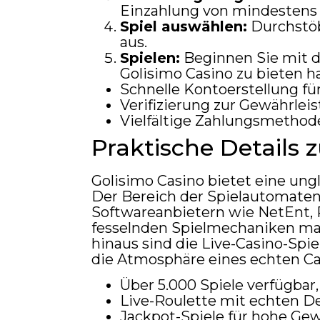
Einzahlung von mindestens 
Spiel auswählen:
Durchstöbe
aus.
Spielen:
Beginnen Sie mit d
Golisimo Casino zu bieten ha
Schnelle Kontoerstellung fü
Verifizierung zur Gewährlei
Vielfältige Zahlungsmethode
Praktische Details 
Golisimo Casino bietet eine ungl
Der Bereich der Spielautomaten
Softwareanbietern wie NetEnt, 
fesselnden Spielmechaniken mac
hinaus sind die Live-Casino-Spie
die Atmosphäre eines echten Ca
Über 5.000 Spiele verfügbar,
Live-Roulette mit echten De
Jackpot-Spiele für hohe G