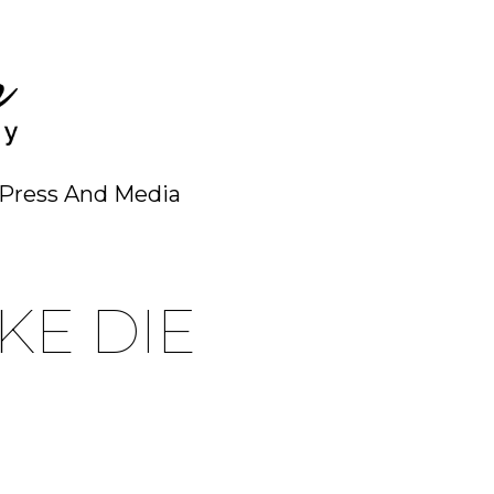
Press And Media
KE DIE