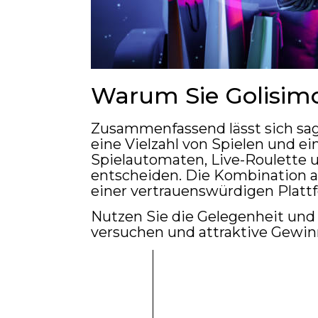
Warum Sie Golisimo
Zusammenfassend lässt sich sage
eine Vielzahl von Spielen und e
Spielautomaten, Live-Roulette u
entscheiden. Die Kombination a
einer vertrauenswürdigen Plattf
Nutzen Sie die Gelegenheit und 
versuchen und attraktive Gewinn