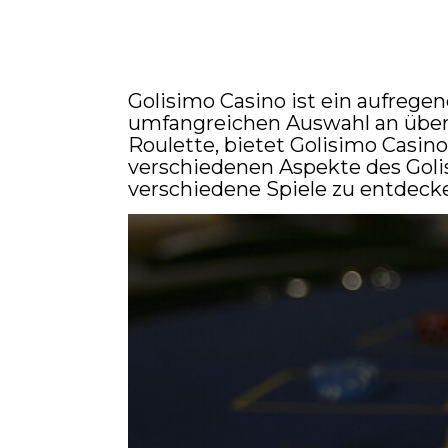
Golisimo Casino ist ein aufregen
umfangreichen Auswahl an über 
Roulette, bietet Golisimo Casino
verschiedenen Aspekte des Golis
verschiedene Spiele zu entdecke