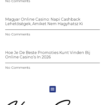
No Comments
Magyar Online Casino: Napi Cashback
Lehetőségek, Amiket Nem Hagyhatsz Ki
No Comments
Hoe Je De Beste Promoties Kunt Vinden Bij
Online Casino’s In 2026
No Comments