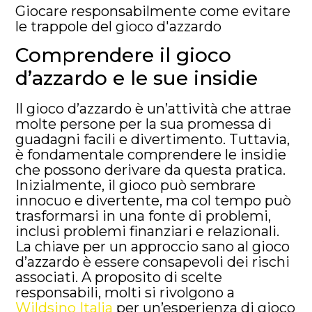
Giocare responsabilmente come evitare
le trappole del gioco d'azzardo
Comprendere il gioco
d’azzardo e le sue insidie
Il gioco d’azzardo è un’attività che attrae
molte persone per la sua promessa di
guadagni facili e divertimento. Tuttavia,
è fondamentale comprendere le insidie
che possono derivare da questa pratica.
Inizialmente, il gioco può sembrare
innocuo e divertente, ma col tempo può
trasformarsi in una fonte di problemi,
inclusi problemi finanziari e relazionali.
La chiave per un approccio sano al gioco
d’azzardo è essere consapevoli dei rischi
associati. A proposito di scelte
responsabili, molti si rivolgono a
Wildsino Italia
per un’esperienza di gioco