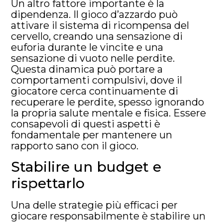
Un altro fattore importante è la
dipendenza. Il gioco d’azzardo può
attivare il sistema di ricompensa del
cervello, creando una sensazione di
euforia durante le vincite e una
sensazione di vuoto nelle perdite.
Questa dinamica può portare a
comportamenti compulsivi, dove il
giocatore cerca continuamente di
recuperare le perdite, spesso ignorando
la propria salute mentale e fisica. Essere
consapevoli di questi aspetti è
fondamentale per mantenere un
rapporto sano con il gioco.
Stabilire un budget e
rispettarlo
Una delle strategie più efficaci per
giocare responsabilmente è stabilire un