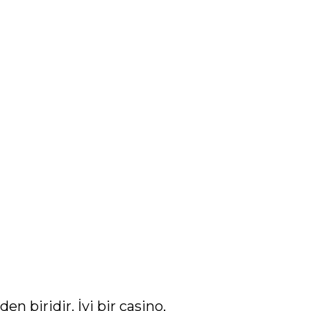
 biridir. İyi bir casino,