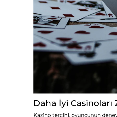
Daha İyi Casinoları 
Kazino tercihi, oyuncunun deneyi