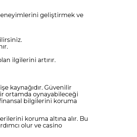
 deneyimlerini geliştirmek ve
irsiniz.
ır.
 ilgilerini artırır.
şe kaynağıdır. Güvenilir
 bir ortamda oynayabileceği
inansal bilgilerini koruma
rilerini koruma altına alır. Bu
ardımcı olur ve casino