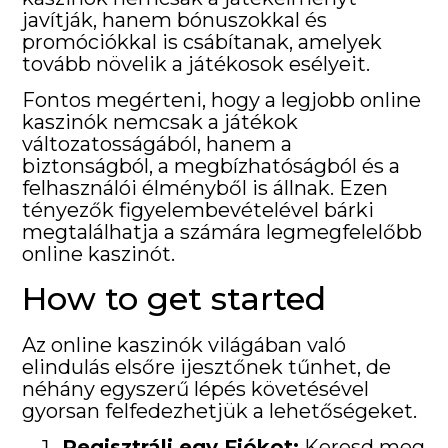
javítják, hanem bónuszokkal és
promóciókkal is csábítanak, amelyek
tovább növelik a játékosok esélyeit.
Fontos megérteni, hogy a legjobb online
kaszinók nemcsak a játékok
változatosságából, hanem a
biztonságból, a megbízhatóságból és a
felhasználói élményből is állnak. Ezen
tényezők figyelembevételével bárki
megtalálhatja a számára legmegfelelőbb
online kaszinót.
How to get started
Az online kaszinók világában való
elindulás elsőre ijesztőnek tűnhet, de
néhány egyszerű lépés követésével
gyorsan felfedezhetjük a lehetőségeket.
Regisztrálj egy Fiókot:
Keresd meg