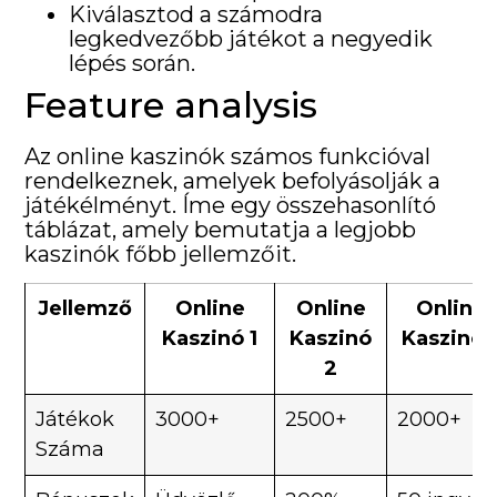
Kiválasztod a számodra
legkedvezőbb játékot a negyedik
lépés során.
Feature analysis
Az online kaszinók számos funkcióval
rendelkeznek, amelyek befolyásolják a
játékélményt. Íme egy összehasonlító
táblázat, amely bemutatja a legjobb
kaszinók főbb jellemzőit.
Jellemző
Online
Online
Online
Kaszinó 1
Kaszinó
Kaszinó 
2
Játékok
3000+
2500+
2000+
Száma