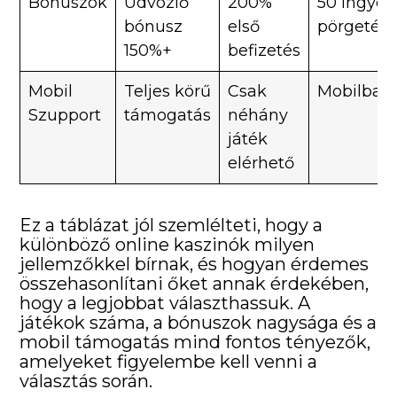
Bónuszok
Üdvözlő
200%
50 ingyen
bónusz
első
pörgetés
150%+
befizetés
Mobil
Teljes körű
Csak
Mobilbará
Szupport
támogatás
néhány
játék
elérhető
Ez a táblázat jól szemlélteti, hogy a
különböző online kaszinók milyen
jellemzőkkel bírnak, és hogyan érdemes
összehasonlítani őket annak érdekében,
hogy a legjobbat választhassuk. A
játékok száma, a bónuszok nagysága és a
mobil támogatás mind fontos tényezők,
amelyeket figyelembe kell venni a
választás során.