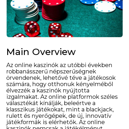
Main Overview
Az online kaszinók az utóbbi években
robbanásszerű népszerűségnek
örvendenek, lehetővé téve a játékosok
számára, hogy otthonuk kényelméből
élvezzék a kaszinók nyújtotta
izgalmakat. Az online platformok széles
választékát kínálják, beleértve a
klasszikus játékokat, mint a blackjack,
rulett és nyerőgépek, de új, innovatív
játékformák is elérhetők. Az online
kaszinók nemcsak a játékélményt