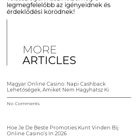
legmegfelelőbb az igényeidnek és
érdeklődési körödnek!
MORE
ARTICLES
Magyar Online Casino: Napi Cashback
Lehetőségek, Amiket Nem Hagyhatsz Ki
No Comments
Hoe Je De Beste Promoties Kunt Vinden Bij
Online Casino’s In 2026