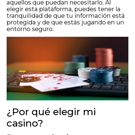
aquellos que puedan necesitarlo. Al
elegir esta plataforma, puedes tener la
tranquilidad de que tu información está
protegida y de que estás jugando en un
entorno seguro.
¿Por qué elegir mi
casino?