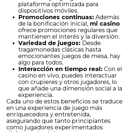
plataforma optimizada para
dispositivos móviles.
Promociones continuas:
Además
de la bonificación inicial,
mi casino
ofrece promociones regulares que
mantienen el interés y la diversión.
Variedad de juegos:
Desde
tragamonedas clásicas hasta
emocionantes juegos de mesa, hay
algo para todos.
Interacción en tiempo real:
Con el
casino en vivo, puedes interactuar
con crupieres y otros jugadores, lo
que añade una dimensión social a la
experiencia.
Cada uno de estos beneficios se traduce
en una experiencia de juego más
enriquecedora y entretenida,
asegurando que tanto principiantes
como jugadores experimentados