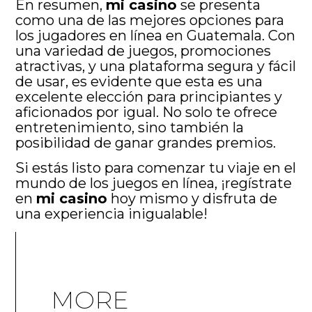
En resumen,
mi casino
se presenta
como una de las mejores opciones para
los jugadores en línea en Guatemala. Con
una variedad de juegos, promociones
atractivas, y una plataforma segura y fácil
de usar, es evidente que esta es una
excelente elección para principiantes y
aficionados por igual. No solo te ofrece
entretenimiento, sino también la
posibilidad de ganar grandes premios.
Si estás listo para comenzar tu viaje en el
mundo de los juegos en línea, ¡regístrate
en
mi casino
hoy mismo y disfruta de
una experiencia inigualable!
MORE