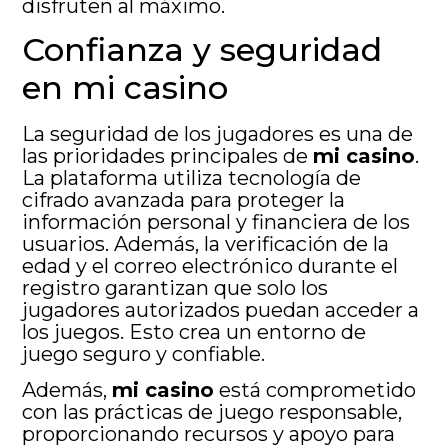
disfruten al máximo.
Confianza y seguridad
en mi casino
La seguridad de los jugadores es una de
las prioridades principales de
mi casino
.
La plataforma utiliza tecnología de
cifrado avanzada para proteger la
información personal y financiera de los
usuarios. Además, la verificación de la
edad y el correo electrónico durante el
registro garantizan que solo los
jugadores autorizados puedan acceder a
los juegos. Esto crea un entorno de
juego seguro y confiable.
Además,
mi casino
está comprometido
con las prácticas de juego responsable,
proporcionando recursos y apoyo para