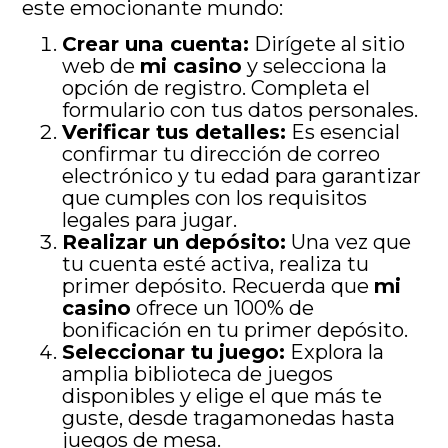
este emocionante mundo:
Crear una cuenta:
Dirígete al sitio
web de
mi casino
y selecciona la
opción de registro. Completa el
formulario con tus datos personales.
Verificar tus detalles:
Es esencial
confirmar tu dirección de correo
electrónico y tu edad para garantizar
que cumples con los requisitos
legales para jugar.
Realizar un depósito:
Una vez que
tu cuenta esté activa, realiza tu
primer depósito. Recuerda que
mi
casino
ofrece un 100% de
bonificación en tu primer depósito.
Seleccionar tu juego:
Explora la
amplia biblioteca de juegos
disponibles y elige el que más te
guste, desde tragamonedas hasta
juegos de mesa.